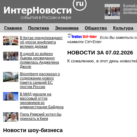
В одной 
неожида
Анджели
Главное
Политика
Экономика
Общество
Культура
Если Вы заметили о
В Китае предупреждают
нажмите Ctrl+Enter
об угрозе конфликта
великих держав
НОВОСТИ ЗА 07.02.2026
В одной из кофеен
Львова неожиданно
К сожалению, в этот день новосте
появилась Анджелина
Джоли
Bloomberg рассказал о
содержании нового
пакета санкций ЕС
против России
В МИД указали на
массовый отток
чиновников из
администрации Байдена
Папа Римский хотел бы
приехать в Киев
Новости шоу-бизнеса