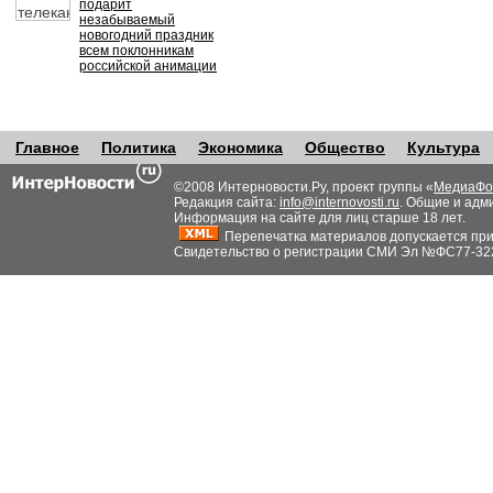
подарит
незабываемый
новогодний праздник
всем поклонникам
российской анимации
Главное
Политика
Экономика
Общество
Культура
©2008 Интерновости.Ру, проект группы «
МедиаФо
Редакция сайта:
info@internovosti.ru
. Общие и адм
Информация на сайте для лиц старше 18 лет.
Перепечатка материалов допускается при н
Свидетельство о регистрации СМИ Эл №ФС77-32