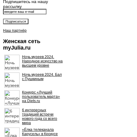
Подпишитесь на нашу
рассылку
Наш партнёр
Женская сеть
myJulia.ru
Ночь музеев 2024.
Народное искусство на
высшем уровне
Ночь музеев 2024. Бал
с Пушкиным
Конкурс «Лучший
пользователь марта»
на Diets.ru
6 интересных
традиций встречи
нового года со всего
мира
«Ёлка телеканала
Карусель» в Крокусе