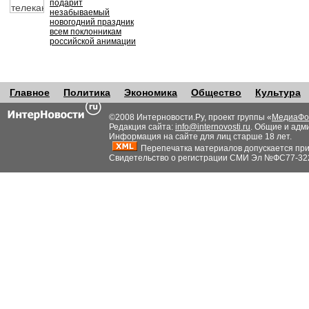
подарит
незабываемый
новогодний праздник
всем поклонникам
российской анимации
Главное
Политика
Экономика
Общество
Культура
©2008 Интерновости.Ру, проект группы «
МедиаФо
Редакция сайта:
info@internovosti.ru
. Общие и адм
Информация на сайте для лиц старше 18 лет.
Перепечатка материалов допускается при н
Свидетельство о регистрации СМИ Эл №ФС77-32