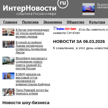
По штату
разруши
Главное
Политика
Экономика
Общество
Культура
Если Вы заметили о
В Китае предупреждают
нажмите Ctrl+Enter
об угрозе конфликта
великих держав
НОВОСТИ ЗА 06.03.2026
В одной из кофеен
Львова неожиданно
К сожалению, в этот день новосте
появилась Анджелина
Джоли
Bloomberg рассказал о
содержании нового
пакета санкций ЕС
против России
В МИД указали на
массовый отток
чиновников из
администрации Байдена
Папа Римский хотел бы
приехать в Киев
Новости шоу-бизнеса