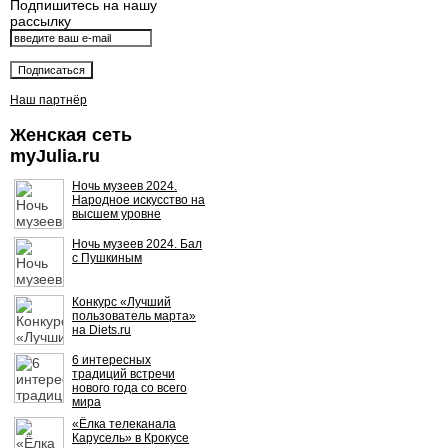
Подпишитесь на нашу
рассылку
Наш партнёр
Женская сеть
myJulia.ru
Ночь музеев 2024.
Народное искусство на
высшем уровне
Ночь музеев 2024. Бал
с Пушкиным
Конкурс «Лучший
пользователь марта»
на Diets.ru
6 интересных
традиций встречи
нового года со всего
мира
«Ёлка телеканала
Карусель» в Крокусе