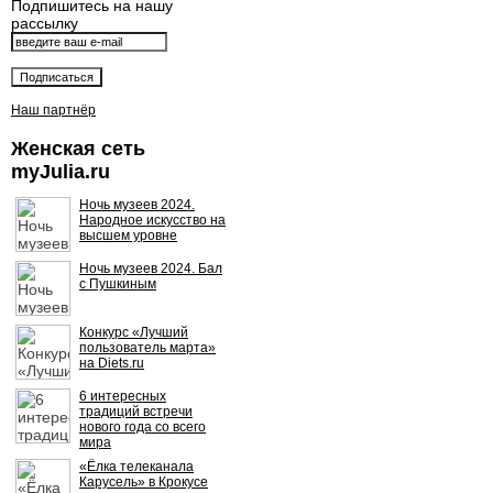
Подпишитесь на нашу
рассылку
Наш партнёр
Женская сеть
myJulia.ru
Ночь музеев 2024.
Народное искусство на
высшем уровне
Ночь музеев 2024. Бал
с Пушкиным
Конкурс «Лучший
пользователь марта»
на Diets.ru
6 интересных
традиций встречи
нового года со всего
мира
«Ёлка телеканала
Карусель» в Крокусе