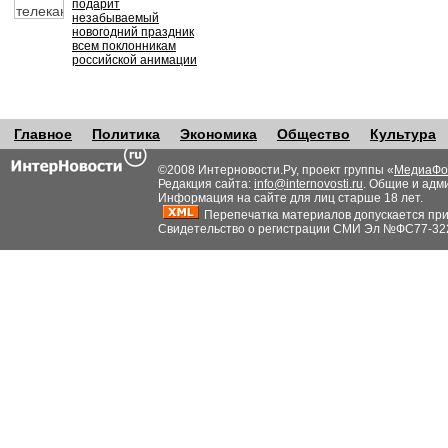
подарит
незабываемый
новогодний праздник
всем поклонникам
российской анимации
Главное
Политика
Экономика
Общество
Культура
©2008 Интерновости.Ру, проект группы «
МедиаФо
Редакция сайта:
info@internovosti.ru
. Общие и адм
Информация на сайте для лиц старше 18 лет.
Перепечатка материалов допускается при н
Свидетельство о регистрации СМИ Эл №ФС77-32