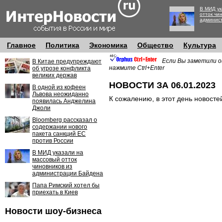
В МИД ук
отток чи
админис
Главное
Политика
Экономика
Общество
Культура
Если Вы заметили о
В Китае предупреждают
нажмите Ctrl+Enter
об угрозе конфликта
великих держав
НОВОСТИ ЗА 06.01.2023
В одной из кофеен
Львова неожиданно
К сожалению, в этот день новосте
появилась Анджелина
Джоли
Bloomberg рассказал о
содержании нового
пакета санкций ЕС
против России
В МИД указали на
массовый отток
чиновников из
администрации Байдена
Папа Римский хотел бы
приехать в Киев
Новости шоу-бизнеса