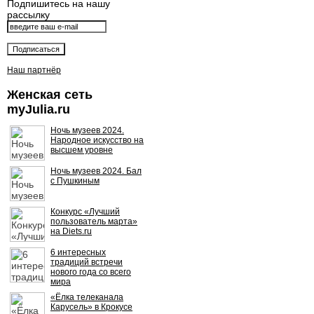
Подпишитесь на нашу
рассылку
Наш партнёр
Женская сеть
myJulia.ru
Ночь музеев 2024.
Народное искусство на
высшем уровне
Ночь музеев 2024. Бал
с Пушкиным
Конкурс «Лучший
пользователь марта»
на Diets.ru
6 интересных
традиций встречи
нового года со всего
мира
«Ёлка телеканала
Карусель» в Крокусе