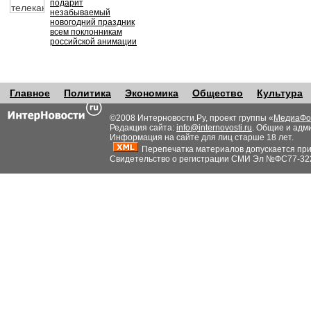
подарит
незабываемый
новогодний праздник
всем поклонникам
российской анимации
Главное
Политика
Экономика
Общество
Культура
©2008 Интерновости.Ру, проект группы «
МедиаФо
Редакция сайта:
info@internovosti.ru
. Общие и адм
Информация на сайте для лиц старше 18 лет.
Перепечатка материалов допускается при н
Свидетельство о регистрации СМИ Эл №ФС77-32