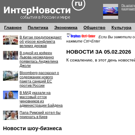
По штату
разруши
Главное
Политика
Экономика
Общество
Культура
Если Вы заметили о
В Китае предупреждают
нажмите Ctrl+Enter
об угрозе конфликта
великих держав
НОВОСТИ ЗА 05.02.2026
В одной из кофеен
Львова неожиданно
К сожалению, в этот день новосте
появилась Анджелина
Джоли
Bloomberg рассказал о
содержании нового
пакета санкций ЕС
против России
В МИД указали на
массовый отток
чиновников из
администрации Байдена
Папа Римский хотел бы
приехать в Киев
Новости шоу-бизнеса