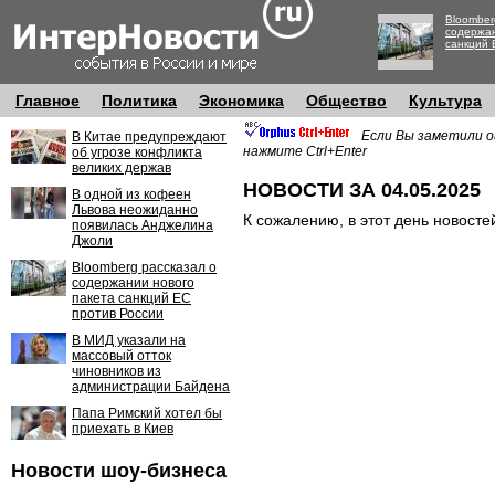
Bloomber
содержан
санкций 
Главное
Политика
Экономика
Общество
Культура
Если Вы заметили о
В Китае предупреждают
нажмите Ctrl+Enter
об угрозе конфликта
великих держав
НОВОСТИ ЗА 04.05.2025
В одной из кофеен
Львова неожиданно
К сожалению, в этот день новосте
появилась Анджелина
Джоли
Bloomberg рассказал о
содержании нового
пакета санкций ЕС
против России
В МИД указали на
массовый отток
чиновников из
администрации Байдена
Папа Римский хотел бы
приехать в Киев
Новости шоу-бизнеса