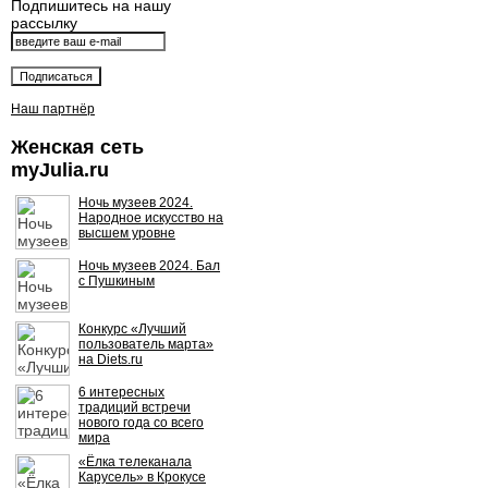
Подпишитесь на нашу
рассылку
Наш партнёр
Женская сеть
myJulia.ru
Ночь музеев 2024.
Народное искусство на
высшем уровне
Ночь музеев 2024. Бал
с Пушкиным
Конкурс «Лучший
пользователь марта»
на Diets.ru
6 интересных
традиций встречи
нового года со всего
мира
«Ёлка телеканала
Карусель» в Крокусе