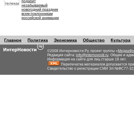
подарит
незабываемый
новогодний праздник
всем поклонникам
российской анимации
Главное
Политика
Экономика
Общество
Культура
©2008 Интерновости.Ру, проект группы «
МедиаФо
Редакция сайта:
info@internovosti.ru
. Общие и адм
Информация на сайте для лиц старше 18 лет.
Перепечатка материалов допускается при н
Свидетельство о регистрации СМИ Эл №ФС77-32