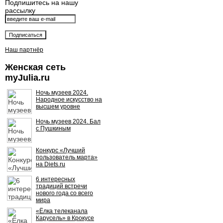
Подпишитесь на нашу
рассылку
Наш партнёр
Женская сеть
myJulia.ru
Ночь музеев 2024.
Народное искусство на
высшем уровне
Ночь музеев 2024. Бал
с Пушкиным
Конкурс «Лучший
пользователь марта»
на Diets.ru
6 интересных
традиций встречи
нового года со всего
мира
«Ёлка телеканала
Карусель» в Крокусе