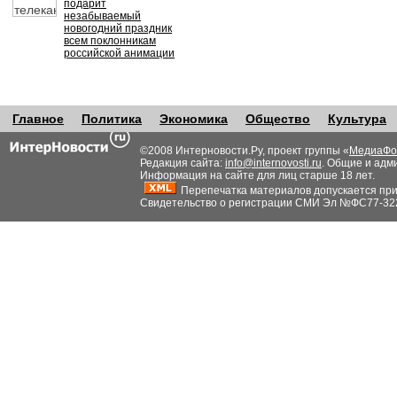
подарит
незабываемый
новогодний праздник
всем поклонникам
российской анимации
Главное
Политика
Экономика
Общество
Культура
©2008 Интерновости.Ру, проект группы «
МедиаФо
Редакция сайта:
info@internovosti.ru
. Общие и адм
Информация на сайте для лиц старше 18 лет.
Перепечатка материалов допускается при н
Свидетельство о регистрации СМИ Эл №ФС77-32