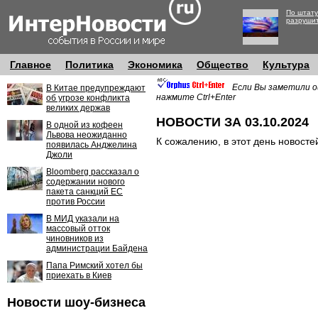
По штату
разруши
Главное
Политика
Экономика
Общество
Культура
Если Вы заметили о
В Китае предупреждают
нажмите Ctrl+Enter
об угрозе конфликта
великих держав
НОВОСТИ ЗА 03.10.2024
В одной из кофеен
Львова неожиданно
К сожалению, в этот день новосте
появилась Анджелина
Джоли
Bloomberg рассказал о
содержании нового
пакета санкций ЕС
против России
В МИД указали на
массовый отток
чиновников из
администрации Байдена
Папа Римский хотел бы
приехать в Киев
Новости шоу-бизнеса