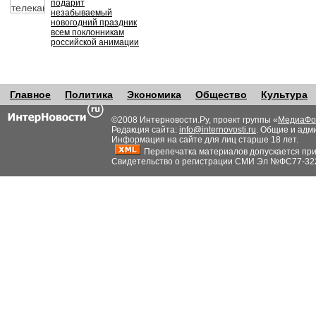
подарит
незабываемый
новогодний праздник
всем поклонникам
российской анимации
Главное
Политика
Экономика
Общество
Культура
©2008 Интерновости.Ру, проект группы «
МедиаФо
Редакция сайта:
info@internovosti.ru
. Общие и адм
Информация на сайте для лиц старше 18 лет.
Перепечатка материалов допускается при н
Свидетельство о регистрации СМИ Эл №ФС77-32