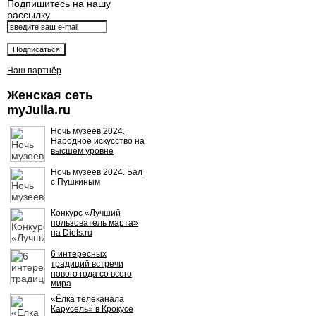
Подпишитесь на нашу
рассылку
Наш партнёр
Женская сеть
myJulia.ru
Ночь музеев 2024.
Народное искусство на
высшем уровне
Ночь музеев 2024. Бал
с Пушкиным
Конкурс «Лучший
пользователь марта»
на Diets.ru
6 интересных
традиций встречи
нового года со всего
мира
«Ёлка телеканала
Карусель» в Крокусе