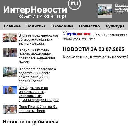
Bloomber
содержан
санкций 
Главное
Политика
Экономика
Общество
Культура
Если Вы заметили о
В Китае предупреждают
нажмите Ctrl+Enter
об угрозе конфликта
великих держав
НОВОСТИ ЗА 03.07.2025
В одной из кофеен
Львова неожиданно
К сожалению, в этот день новосте
появилась Анджелина
Джоли
Bloomberg рассказал о
содержании нового
пакета санкций ЕС
против России
В МИД указали на
массовый отток
чиновников из
администрации Байдена
Папа Римский хотел бы
приехать в Киев
Новости шоу-бизнеса