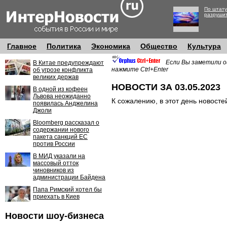
По штату
разруши
Главное
Политика
Экономика
Общество
Культура
Если Вы заметили о
В Китае предупреждают
нажмите Ctrl+Enter
об угрозе конфликта
великих держав
НОВОСТИ ЗА 03.05.2023
В одной из кофеен
Львова неожиданно
К сожалению, в этот день новосте
появилась Анджелина
Джоли
Bloomberg рассказал о
содержании нового
пакета санкций ЕС
против России
В МИД указали на
массовый отток
чиновников из
администрации Байдена
Папа Римский хотел бы
приехать в Киев
Новости шоу-бизнеса