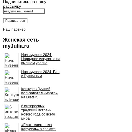
Подпишитесь на нашу
рассылку
Наш партнёр
Женская сеть
myJulia.ru
Ночь музеев 2024.
Народное искусство на
высшем уровне
Ночь музеев 2024. Бал
с Пушкиным
Конкурс «Лучший
пользователь марта»
на Diets.ru
6 интересных
традиций встречи
нового года со всего
мира
«Ёлка телеканала
Карусель» в Крокусе