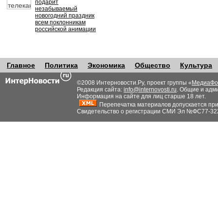
подарит
незабываемый
новогодний праздник
всем поклонникам
российской анимации
Главное
Политика
Экономика
Общество
Культура
©2008 Интерновости.Ру, проект группы «
МедиаФо
Редакция сайта:
info@internovosti.ru
. Общие и адм
Информация на сайте для лиц старше 18 лет.
Перепечатка материалов допускается при н
Свидетельство о регистрации СМИ Эл №ФС77-32