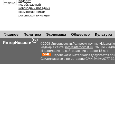
подарит
незабываемый
новогодний праздник
всем поклонникам
российской анимации
Главное
Политика
Экономика
Общество
Культура
©2008 Интерновости.Ру, проект группы «
МедиаФо
Редакция сайта:
info@internovosti.ru
. Общие и адм
Информация на сайте для лиц старше 18 лет.
Перепечатка материалов допускается при н
Свидетельство о регистрации СМИ Эл №ФС77-32