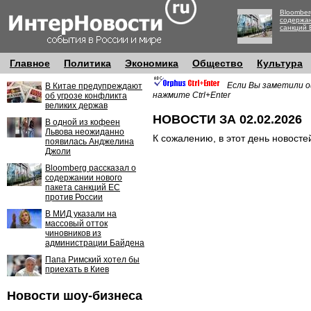
Bloomber
содержан
санкций 
Главное
Политика
Экономика
Общество
Культура
Если Вы заметили о
В Китае предупреждают
нажмите Ctrl+Enter
об угрозе конфликта
великих держав
НОВОСТИ ЗА 02.02.2026
В одной из кофеен
Львова неожиданно
К сожалению, в этот день новосте
появилась Анджелина
Джоли
Bloomberg рассказал о
содержании нового
пакета санкций ЕС
против России
В МИД указали на
массовый отток
чиновников из
администрации Байдена
Папа Римский хотел бы
приехать в Киев
Новости шоу-бизнеса