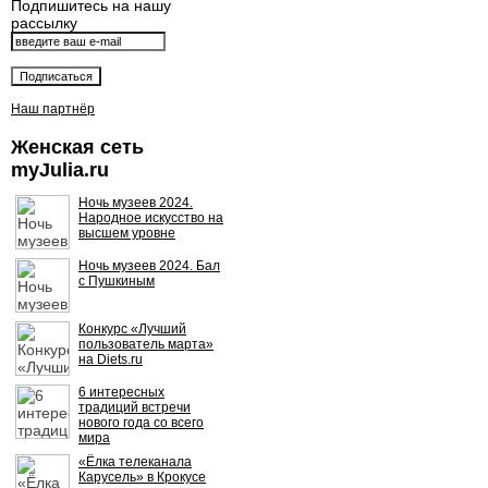
Подпишитесь на нашу
рассылку
Наш партнёр
Женская сеть
myJulia.ru
Ночь музеев 2024.
Народное искусство на
высшем уровне
Ночь музеев 2024. Бал
с Пушкиным
Конкурс «Лучший
пользователь марта»
на Diets.ru
6 интересных
традиций встречи
нового года со всего
мира
«Ёлка телеканала
Карусель» в Крокусе