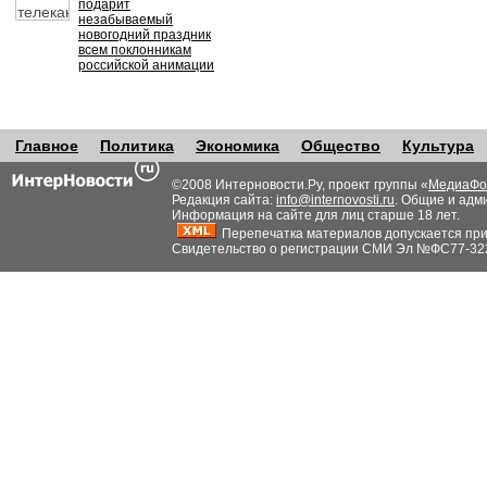
подарит
незабываемый
новогодний праздник
всем поклонникам
российской анимации
Главное
Политика
Экономика
Общество
Культура
©2008 Интерновости.Ру, проект группы «
МедиаФо
Редакция сайта:
info@internovosti.ru
. Общие и адм
Информация на сайте для лиц старше 18 лет.
Перепечатка материалов допускается при н
Свидетельство о регистрации СМИ Эл №ФС77-32