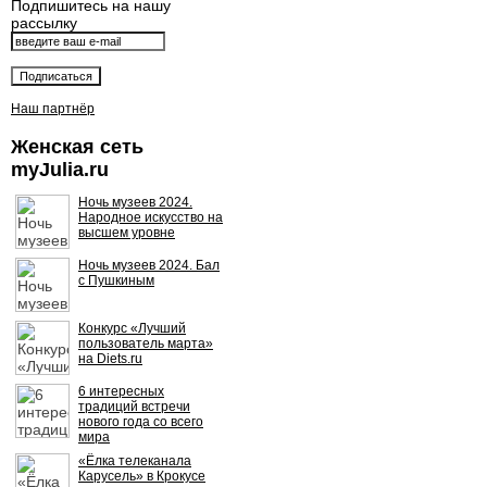
Подпишитесь на нашу
рассылку
Наш партнёр
Женская сеть
myJulia.ru
Ночь музеев 2024.
Народное искусство на
высшем уровне
Ночь музеев 2024. Бал
с Пушкиным
Конкурс «Лучший
пользователь марта»
на Diets.ru
6 интересных
традиций встречи
нового года со всего
мира
«Ёлка телеканала
Карусель» в Крокусе