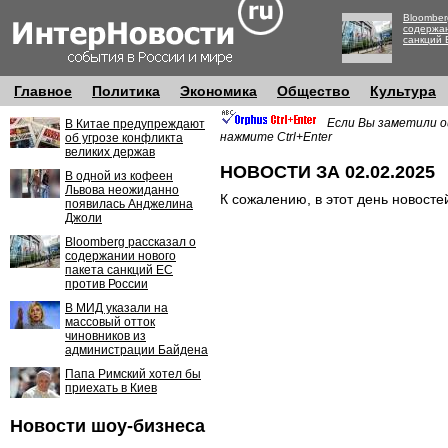
Bloomber
содержан
санкций 
Главное
Политика
Экономика
Общество
Культура
Если Вы заметили о
В Китае предупреждают
нажмите Ctrl+Enter
об угрозе конфликта
великих держав
НОВОСТИ ЗА 02.02.2025
В одной из кофеен
Львова неожиданно
К сожалению, в этот день новосте
появилась Анджелина
Джоли
Bloomberg рассказал о
содержании нового
пакета санкций ЕС
против России
В МИД указали на
массовый отток
чиновников из
администрации Байдена
Папа Римский хотел бы
приехать в Киев
Новости шоу-бизнеса