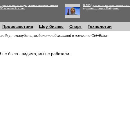
g рассказал о содержании нового пакета
В МИД указали на массовый отто
ЕС против России
администрации Байдена
Происшествия
Шоу-бизнес
Спорт
Технологии
шибку, пожалуйста, выделите её мышкой и нажмите Ctrl+Enter
й не было - видимо, мы не работали.