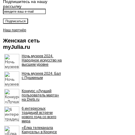
Подпишитесь на нашу
рассылку
Наш партнёр
Женская сеть
myJulia.ru
Ночь музеев 2024.
Народное искусство на
высшем уровне
Ночь музеев 2024. Бал
с Пушкиным
Конкурс «Лучший
пользователь марта»
на Diets.ru
6 интересных
традиций встречи
нового года со всего
мира
«Ёлка телеканала
Карусель» в Крокусе