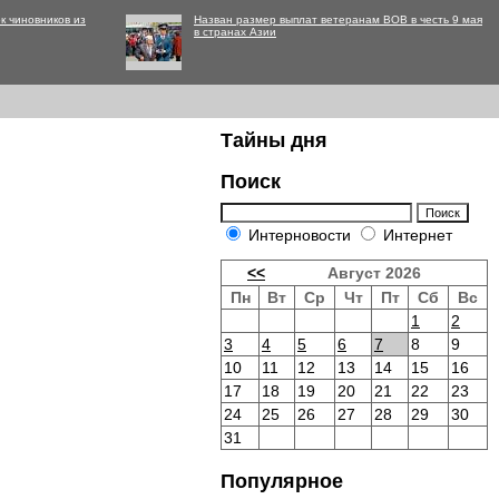
к чиновников из
Назван размер выплат ветеранам ВОВ в честь 9 мая
в странах Азии
Тайны дня
Поиск
Интерновости
Интернет
<<
Август 2026
Пн
Вт
Ср
Чт
Пт
Сб
Вс
1
2
3
4
5
6
7
8
9
10
11
12
13
14
15
16
17
18
19
20
21
22
23
24
25
26
27
28
29
30
31
Популярное