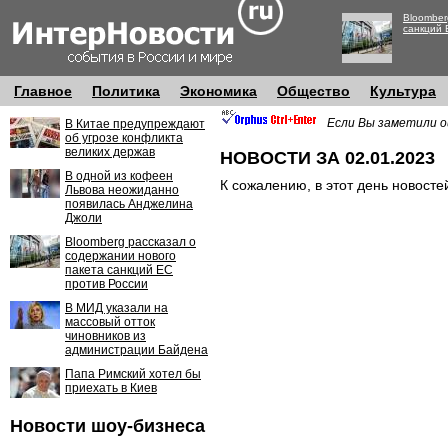
Bloomber
санкций 
Главное
Политика
Экономика
Общество
Культура
Если Вы заметили о
В Китае предупреждают
об угрозе конфликта
великих держав
НОВОСТИ ЗА 02.01.2023
В одной из кофеен
К сожалению, в этот день новосте
Львова неожиданно
появилась Анджелина
Джоли
Bloomberg рассказал о
содержании нового
пакета санкций ЕС
против России
В МИД указали на
массовый отток
чиновников из
администрации Байдена
Папа Римский хотел бы
приехать в Киев
Новости шоу-бизнеса