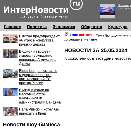
По штату
разруши
Главное
Политика
Экономика
Общество
Культура
Если Вы заметили о
В Китае предупреждают
нажмите Ctrl+Enter
об угрозе конфликта
великих держав
НОВОСТИ ЗА 25.05.2024
В одной из кофеен
Львова неожиданно
К сожалению, в этот день новосте
появилась Анджелина
Джоли
Bloomberg рассказал о
содержании нового
пакета санкций ЕС
против России
В МИД указали на
массовый отток
чиновников из
администрации Байдена
Папа Римский хотел бы
приехать в Киев
Новости шоу-бизнеса