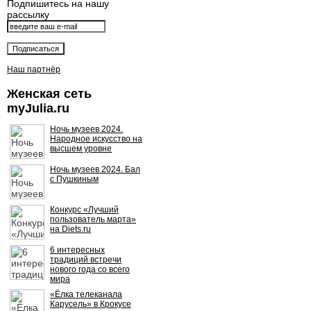
Подпишитесь на нашу
рассылку
Наш партнёр
Женская сеть
myJulia.ru
Ночь музеев 2024.
Народное искусство на
высшем уровне
Ночь музеев 2024. Бал
с Пушкиным
Конкурс «Лучший
пользователь марта»
на Diets.ru
6 интересных
традиций встречи
нового года со всего
мира
«Ёлка телеканала
Карусель» в Крокусе