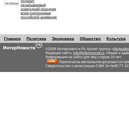
подарит
незабываемый
новогодний праздник
всем поклонникам
российской анимации
Главное
Политика
Экономика
Общество
Культура
©2008 Интерновости.Ру, проект группы «
МедиаФо
Редакция сайта:
info@internovosti.ru
. Общие и адм
Информация на сайте для лиц старше 18 лет.
Перепечатка материалов допускается при н
Свидетельство о регистрации СМИ Эл №ФС77-32