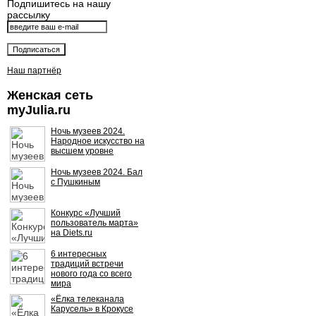
Подпишитесь на нашу
рассылку
Наш партнёр
Женская сеть
myJulia.ru
Ночь музеев 2024.
Народное искусство на
высшем уровне
Ночь музеев 2024. Бал
с Пушкиным
Конкурс «Лучший
пользователь марта»
на Diets.ru
6 интересных
традиций встречи
нового года со всего
мира
«Ёлка телеканала
Карусель» в Крокусе