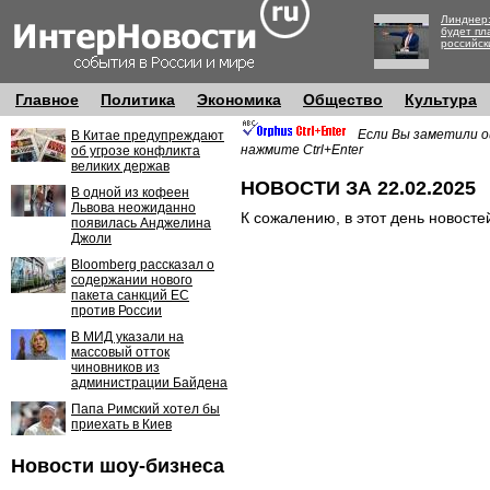
Линднер:
будет пл
российск
Главное
Политика
Экономика
Общество
Культура
Если Вы заметили о
В Китае предупреждают
нажмите Ctrl+Enter
об угрозе конфликта
великих держав
НОВОСТИ ЗА 22.02.2025
В одной из кофеен
Львова неожиданно
К сожалению, в этот день новосте
появилась Анджелина
Джоли
Bloomberg рассказал о
содержании нового
пакета санкций ЕС
против России
В МИД указали на
массовый отток
чиновников из
администрации Байдена
Папа Римский хотел бы
приехать в Киев
Новости шоу-бизнеса