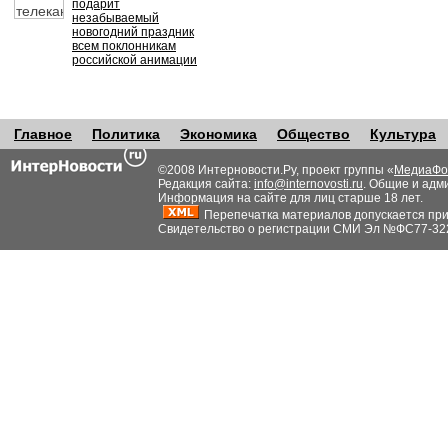
подарит
незабываемый
новогодний праздник
всем поклонникам
российской анимации
Главное
Политика
Экономика
Общество
Культура
©2008 Интерновости.Ру, проект группы «
МедиаФо
Редакция сайта:
info@internovosti.ru
. Общие и адм
Информация на сайте для лиц старше 18 лет.
Перепечатка материалов допускается при н
Свидетельство о регистрации СМИ Эл №ФС77-32