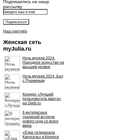
Подпишитесь на нашу
рассылку
Наш партнёр
Женская сеть
myJulia.ru
Ночь музеев 2024.
Народное искусство на
высшем уровне
Ночь музеев 2024. Бал
с Пушкиным
Конкурс «Лучший
пользователь марта»
на Diets.ru
6 интересных
традиций встречи
нового года со всего
мира
«Ёлка телеканала
Карусель» в Крокусе