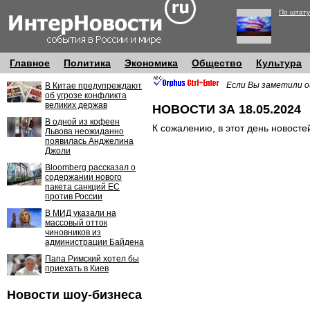
По штату
Главное
Политика
Экономика
Общество
Культура
Если Вы заметили о
В Китае предупреждают
об угрозе конфликта
великих держав
НОВОСТИ ЗА 18.05.2024
В одной из кофеен
К сожалению, в этот день новосте
Львова неожиданно
появилась Анджелина
Джоли
Bloomberg рассказал о
содержании нового
пакета санкций ЕС
против России
В МИД указали на
массовый отток
чиновников из
администрации Байдена
Папа Римский хотел бы
приехать в Киев
Новости шоу-бизнеса