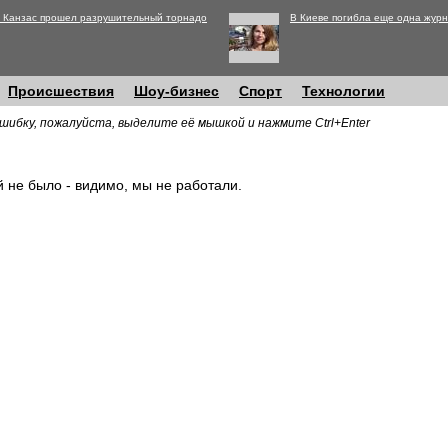
 Канзас прошел разрушительный торнадо
В Киеве погибла еще одна журн
Происшествия
Шоу-бизнес
Спорт
Технологии
шибку, пожалуйста, выделите её мышкой и нажмите Ctrl+Enter
й не было - видимо, мы не работали.