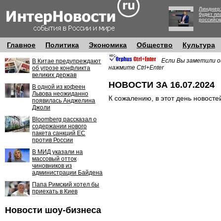
Линднер:
будет пл
российск
Главное
Политика
Экономика
Общество
Культура
Если Вы заметили о
В Китае предупреждают
нажмите Ctrl+Enter
об угрозе конфликта
великих держав
НОВОСТИ ЗА 16.07.2024
В одной из кофеен
Львова неожиданно
К сожалению, в этот день новосте
появилась Анджелина
Джоли
Bloomberg рассказал о
содержании нового
пакета санкций ЕС
против России
В МИД указали на
массовый отток
чиновников из
администрации Байдена
Папа Римский хотел бы
приехать в Киев
Новости шоу-бизнеса