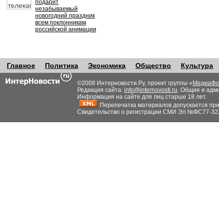
подарит
незабываемый
новогодний праздник
всем поклонникам
российской анимации
Главное
Политика
Экономика
Общество
Культура
©2008 Интерновости.Ру, проект группы «
МедиаФо
Редакция сайта:
info@internovosti.ru
. Общие и адм
Информация на сайте для лиц старше 18 лет.
Перепечатка материалов допускается при н
Свидетельство о регистрации СМИ Эл №ФС77-32