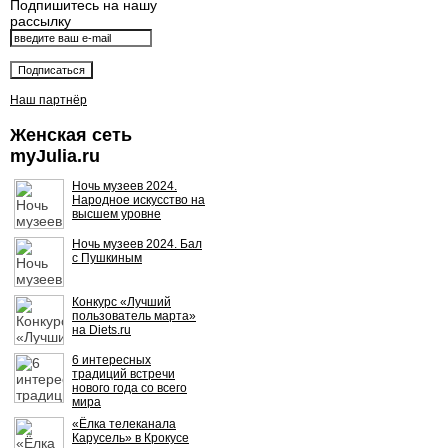
Подпишитесь на нашу
рассылку
Наш партнёр
Женская сеть
myJulia.ru
Ночь музеев 2024.
Народное искусство на
высшем уровне
Ночь музеев 2024. Бал
с Пушкиным
Конкурс «Лучший
пользователь марта»
на Diets.ru
6 интересных
традиций встречи
нового года со всего
мира
«Ёлка телеканала
Карусель» в Крокусе