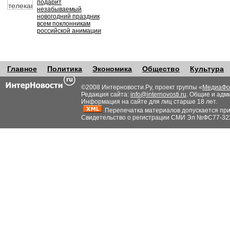
подарит
незабываемый
новогодний праздник
всем поклонникам
российской анимации
Главное
Политика
Экономика
Общество
Культура
©2008 Интерновости.Ру, проект группы «
МедиаФо
Редакция сайта:
info@internovosti.ru
. Общие и адм
Информация на сайте для лиц старше 18 лет.
Перепечатка материалов допускается при н
Свидетельство о регистрации СМИ Эл №ФС77-32