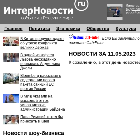
Линднер:
будет пл
российск
Главное
Политика
Экономика
Общество
Культура
Если Вы заметили о
В Китае предупреждают
нажмите Ctrl+Enter
об угрозе конфликта
великих держав
НОВОСТИ ЗА 11.05.2023
В одной из кофеен
Львова неожиданно
К сожалению, в этот день новосте
появилась Анджелина
Джоли
Bloomberg рассказал о
содержании нового
пакета санкций ЕС
против России
В МИД указали на
массовый отток
чиновников из
администрации Байдена
Папа Римский хотел бы
приехать в Киев
Новости шоу-бизнеса