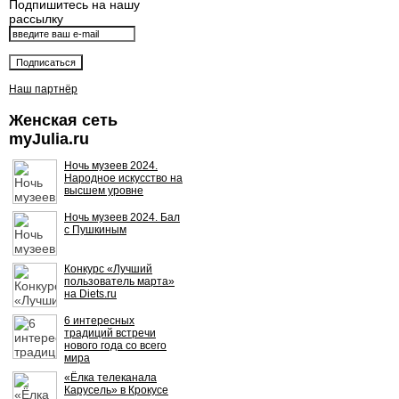
Подпишитесь на нашу
рассылку
Наш партнёр
Женская сеть
myJulia.ru
Ночь музеев 2024.
Народное искусство на
высшем уровне
Ночь музеев 2024. Бал
с Пушкиным
Конкурс «Лучший
пользователь марта»
на Diets.ru
6 интересных
традиций встречи
нового года со всего
мира
«Ёлка телеканала
Карусель» в Крокусе