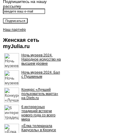
Подпишитесь на нашу
рассылку
Наш партнёр
Женская сеть
myJulia.ru
Ночь музеев 2024.
Народное искусство на
высшем уровне
Ночь музеев 2024. Бал
с Пушкиным
Конкурс «Лучший
пользователь марта»
на Diets.ru
6 интересных
традиций встречи
нового года со всего
мира
«Ёлка телеканала
Карусель» в Крокусе