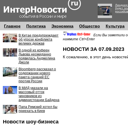
Линднер:
будет пл
российск
Главное
Политика
Экономика
Общество
Культура
Если Вы заметили о
В Китае предупреждают
нажмите Ctrl+Enter
об угрозе конфликта
великих держав
НОВОСТИ ЗА 07.09.2023
В одной из кофеен
Львова неожиданно
К сожалению, в этот день новосте
появилась Анджелина
Джоли
Bloomberg рассказал о
содержании нового
пакета санкций ЕС
против России
В МИД указали на
массовый отток
чиновников из
администрации Байдена
Папа Римский хотел бы
приехать в Киев
Новости шоу-бизнеса