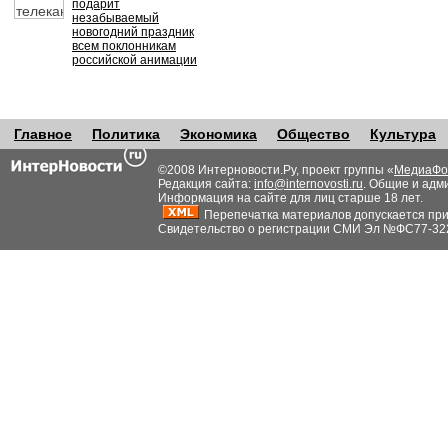
подарит
незабываемый
новогодний праздник
всем поклонникам
российской анимации
Главное
Политика
Экономика
Общество
Культура
©2008 Интерновости.Ру, проект группы «
МедиаФо
Редакция сайта:
info@internovosti.ru
. Общие и адм
Информация на сайте для лиц старше 18 лет.
Перепечатка материалов допускается при н
Свидетельство о регистрации СМИ Эл №ФС77-32