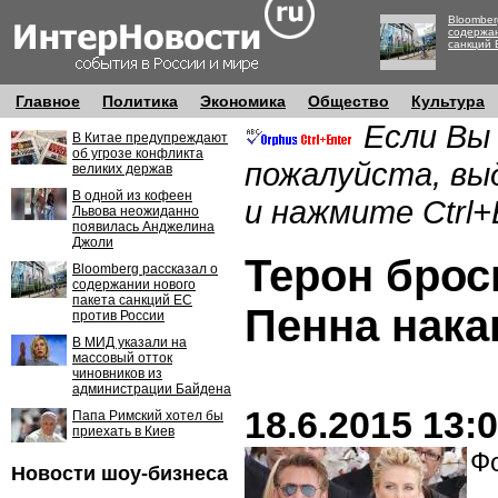
Bloomber
содержан
санкций 
Главное
Политика
Экономика
Общество
Культура
Если Вы
В Китае предупреждают
об угрозе конфликта
пожалуйста, вы
великих держав
В одной из кофеен
и нажмите Ctrl+
Львова неожиданно
появилась Анджелина
Джоли
Терон бро
Bloomberg рассказал о
содержании нового
пакета санкций ЕС
Пенна нака
против России
В МИД указали на
массовый отток
чиновников из
администрации Байдена
18.6.2015 13:
Папа Римский хотел бы
приехать в Киев
Фо
Новости шоу-бизнеса