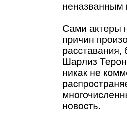
неназванным 
Сами актеры 
причин произ
расставания, 
Шарлиз Терон
никак не ком
распространя
многочислен
новость.