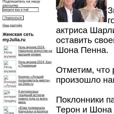
Подпишитесь на нашу
рассылку
З
г
Наш партнёр
актриса Шарл
Женская сеть
оставить свое
myJulia.ru
Шона Пенна.
Ночь музеев 2024.
Народное искусство на
высшем уровне
Ночь музеев 2024. Бал
с Пушкиным
Отметим, что
произошло на
Конкурс «Лучший
пользователь марта»
на Diets.ru
6 интересных
традиций встречи
Поклонники п
нового года со всего
мира
Терон и Шона
«Ёлка телеканала
Карусель» в Крокусе