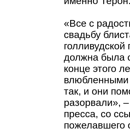
именно Терон
«Все с радос
свадьбу блис
голливудской 
должна была с
конце этого л
влюбленными 
так, и они по
разорвали», 
пресса, со сс
пожелавшего 