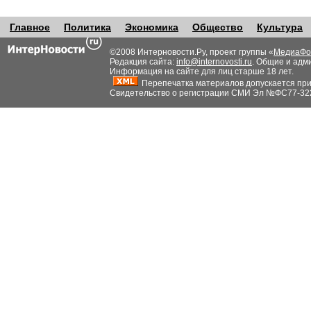
Главное
Политика
Экономика
Общество
Культура
©2008 Интерновости.Ру, проект группы «
МедиаФо
Редакция сайта:
info@internovosti.ru
. Общие и адм
Информация на сайте для лиц старше 18 лет.
Перепечатка материалов допускается при н
Свидетельство о регистрации СМИ Эл №ФС77-32