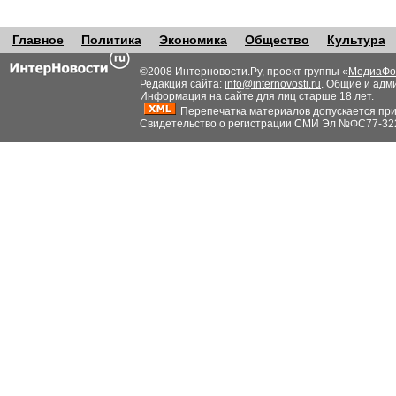
Главное
Политика
Экономика
Общество
Культура
©2008 Интерновости.Ру, проект группы «
МедиаФо
Редакция сайта:
info@internovosti.ru
. Общие и адм
Информация на сайте для лиц старше 18 лет.
Перепечатка материалов допускается при н
Свидетельство о регистрации СМИ Эл №ФС77-32