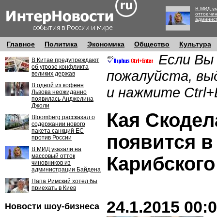
В МИД ук
отток чи
админис
Главное
Политика
Экономика
Общество
Культура
Если Вы
В Китае предупреждают
об угрозе конфликта
пожалуйста, вы
великих держав
В одной из кофеен
и нажмите Ctrl+
Львова неожиданно
появилась Анджелина
Джоли
Кая Скодел
Bloomberg рассказал о
содержании нового
пакета санкций ЕС
появится в
против России
В МИД указали на
массовый отток
Карибского
чиновников из
администрации Байдена
Папа Римский хотел бы
приехать в Киев
24.1.2015 00:
Новости шоу-бизнеса