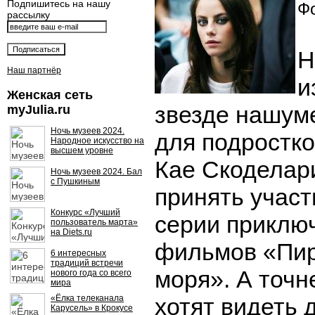
Подпишитесь на нашу
Фо
рассылку
Н
Наш партнёр
и
Женская сеть
звезде нашум
myJulia.ru
Ночь музеев 2024.
для подростк
Народное искусство на
высшем уровне
Кае Скоделар
Ночь музеев 2024. Бал
с Пушкиным
принять участ
Конкурс «Лучший
серии приклю
пользователь марта»
на Diets.ru
фильмов «Пир
6 интересных
традиций встречи
моря». А точн
нового года со всего
мира
«Ёлка телеканала
хотят видеть 
Карусель» в Крокусе