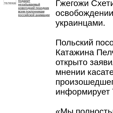
Гжегожи Схет
подарит
незабываемый
новогодний праздник
освобождении
всем поклонникам
российской анимации
украинцами.
Польский посо
Катажина Пел
открыто заяви
мнении касат
произошедшег
информирует
«Мы полность