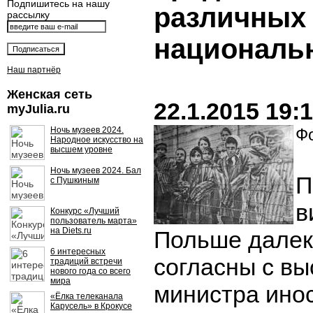
Подпишитесь на нашу
различных
рассылку
националь
Наш партнёр
Женская сеть
22.1.2015 19:
myJulia.ru
Ночь музеев 2024.
Фо
Народное искусство на
высшем уровне
Ночь музеев 2024. Бал
П
с Пушкиным
в
Конкурс «Лучший
пользователь марта»
на Diets.ru
Польше далек
6 интересных
согласны с в
традиций встречи
нового года со всего
мира
министра ино
«Ёлка телеканала
Карусель» в Крокусе