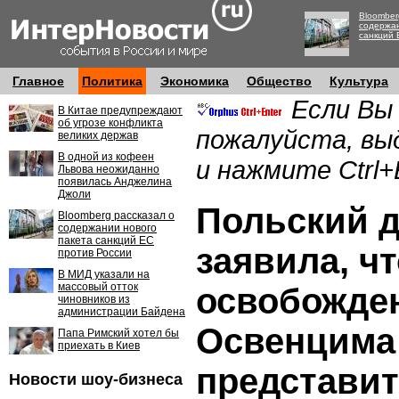
Bloomber
содержан
санкций 
Главное
Политика
Экономика
Общество
Культура
Если Вы
В Китае предупреждают
об угрозе конфликта
пожалуйста, вы
великих держав
В одной из кофеен
и нажмите Ctrl+
Львова неожиданно
появилась Анджелина
Джоли
Польский 
Bloomberg рассказал о
содержании нового
пакета санкций ЕС
заявила, чт
против России
В МИД указали на
массовый отток
освобожде
чиновников из
администрации Байдена
Освенцима
Папа Римский хотел бы
приехать в Киев
представи
Новости шоу-бизнеса