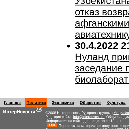
Узбекистан
отказ возв
афганскими
авиатехник
30.4.2022 2
Нуланд при
заседание 
биолабора
Главное
Политика
Экономика
Общество
Культура
©2008 Интерновости.Ру, проект группы «
МедиаФо
Редакция сайта:
info@internovosti.ru
. Общие и адм
Информация на сайте для лиц старше 18 лет.
Перепечатка материалов допускается при н