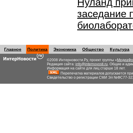
Нуланд при
заседание 
биолабора
Главное
Политика
Экономика
Общество
Культура
©2008 Интерновости.Ру, проект группы «
МедиаФо
Редакция сайта:
info@internovosti.ru
. Общие и адм
Информация на сайте для лиц старше 18 лет.
Перепечатка материалов допускается при н
Свидетельство о регистрации СМИ Эл №ФС77-32