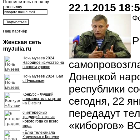
Подпишитесь на нашу
22.1.2015 18:
рассылку
Фо
Наш партнёр
Р
Женская сеть
myJulia.ru
Ночь музеев 2024.
самопровозгл
Народное искусство на
высшем уровне
Донецкой нар
Ночь музеев 2024. Бал
с Пушкиным
республики со
Конкурс «Лучший
сегодня, 22 ян
пользователь марта»
на Diets.ru
передадут те
6 интересных
традиций встречи
нового года со всего
«киборгов» ВС
мира
«Ёлка телеканала
Карусель» в Крокусе