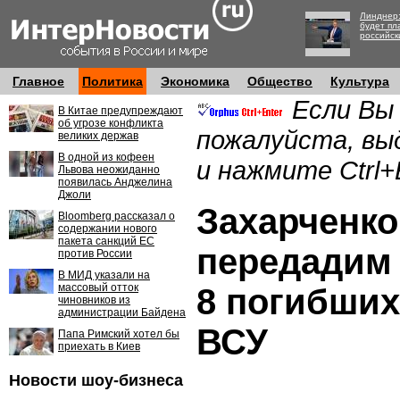
Линднер:
будет пл
российск
Главное
Политика
Экономика
Общество
Культура
Если Вы
В Китае предупреждают
об угрозе конфликта
пожалуйста, вы
великих держав
В одной из кофеен
и нажмите Ctrl+
Львова неожиданно
появилась Анджелина
Джоли
Захарченко
Bloomberg рассказал о
содержании нового
пакета санкций ЕС
передадим 
против России
В МИД указали на
массовый отток
8 погибших
чиновников из
администрации Байдена
ВСУ
Папа Римский хотел бы
приехать в Киев
Новости шоу-бизнеса