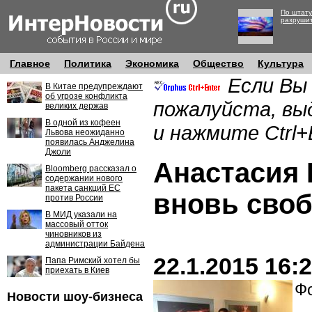
По штату
разруши
Главное
Политика
Экономика
Общество
Культура
Если Вы
В Китае предупреждают
об угрозе конфликта
пожалуйста, вы
великих держав
В одной из кофеен
и нажмите Ctrl+
Львова неожиданно
появилась Анджелина
Джоли
Анастасия 
Bloomberg рассказал о
содержании нового
пакета санкций ЕС
вновь сво
против России
В МИД указали на
массовый отток
чиновников из
администрации Байдена
22.1.2015 16:
Папа Римский хотел бы
приехать в Киев
Фо
Новости шоу-бизнеса