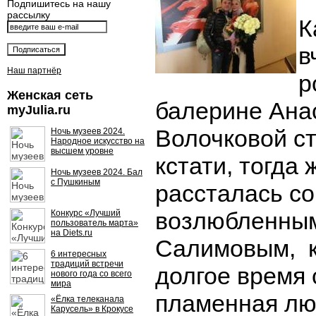
Подпишитесь на нашу
рассылку
К
в
Наш партнёр
р
Женская сеть
балерине Ана
myJulia.ru
Волочковой ст
Ночь музеев 2024.
Народное искусство на
высшем уровне
кстати, тогда
Ночь музеев 2024. Бал
с Пушкиным
рассталась со
возлюбленны
Конкурс «Лучший
пользователь марта»
на Diets.ru
Салимовым, к
6 интересных
традиций встречи
долгое время
нового года со всего
мира
пламенная люб
«Ёлка телеканала
Карусель» в Крокусе