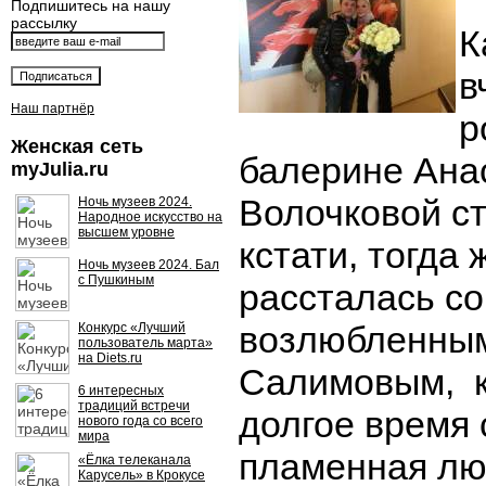
Подпишитесь на нашу
рассылку
К
в
Наш партнёр
р
Женская сеть
балерине Ана
myJulia.ru
Волочковой ст
Ночь музеев 2024.
Народное искусство на
высшем уровне
кстати, тогда
Ночь музеев 2024. Бал
с Пушкиным
рассталась со
возлюбленны
Конкурс «Лучший
пользователь марта»
на Diets.ru
Салимовым, к
6 интересных
традиций встречи
долгое время
нового года со всего
мира
пламенная люб
«Ёлка телеканала
Карусель» в Крокусе