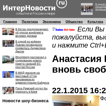
В одной 
неожида
Анджели
Главное
Политика
Экономика
Общество
Культура
Если Вы
В Китае предупреждают
об угрозе конфликта
пожалуйста, вы
великих держав
В одной из кофеен
и нажмите Ctrl+
Львова неожиданно
появилась Анджелина
Джоли
Анастасия 
Bloomberg рассказал о
содержании нового
пакета санкций ЕС
вновь сво
против России
В МИД указали на
массовый отток
чиновников из
администрации Байдена
22.1.2015 16:
Папа Римский хотел бы
приехать в Киев
Фо
Новости шоу-бизнеса