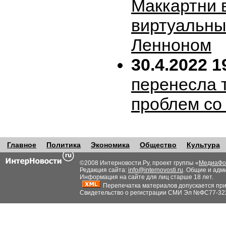
Маккартни 
виртуальн
Ленноном
30.4.2022 1
перенесла т
проблем со
Главное
Политика
Экономика
Общество
Культура
©2008 Интерновости.Ру, проект группы «
МедиаФо
Редакция сайта:
info@internovosti.ru
. Общие и адм
Информация на сайте для лиц старше 18 лет.
Перепечатка материалов допускается при н
Свидетельство о регистрации СМИ Эл №ФС77-32