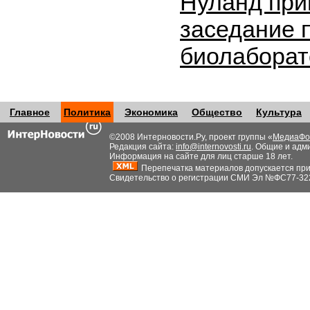
Нуланд при
заседание 
биолабора
Главное
Политика
Экономика
Общество
Культура
©2008 Интерновости.Ру, проект группы «
МедиаФо
Редакция сайта:
info@internovosti.ru
. Общие и адм
Информация на сайте для лиц старше 18 лет.
Перепечатка материалов допускается при н
Свидетельство о регистрации СМИ Эл №ФС77-32