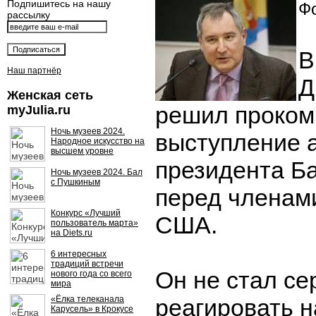
Подпишитесь на нашу
Фо
рассылку
В
Наш партнёр
Д
Женская сеть
решил проком
myJulia.ru
Ночь музеев 2024.
выступление 
Народное искусство на
высшем уровне
президента Б
Ночь музеев 2024. Бал
с Пушкиным
перед членам
Конкурс «Лучший
США.
пользователь марта»
на Diets.ru
6 интересных
традиций встречи
Он не стал се
нового года со всего
мира
«Ёлка телеканала
реагировать н
Карусель» в Крокусе