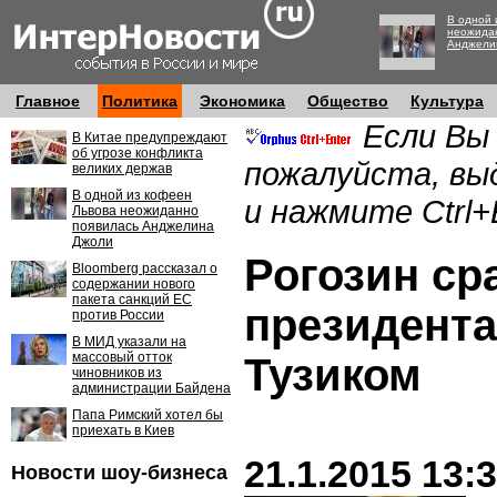
В одной 
неожида
Анджели
Главное
Политика
Экономика
Общество
Культура
Если Вы
В Китае предупреждают
об угрозе конфликта
пожалуйста, вы
великих держав
В одной из кофеен
и нажмите Ctrl+
Львова неожиданно
появилась Анджелина
Джоли
Рогозин ср
Bloomberg рассказал о
содержании нового
пакета санкций ЕС
президента
против России
В МИД указали на
массовый отток
Тузиком
чиновников из
администрации Байдена
Папа Римский хотел бы
приехать в Киев
21.1.2015 13:
Новости шоу-бизнеса