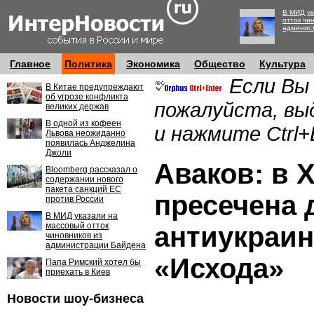
В МИД ук
отток чи
админис
Главное
Политика
Экономика
Общество
Культура
Если Вы
В Китае предупреждают
об угрозе конфликта
пожалуйста, вы
великих держав
В одной из кофеен
и нажмите Ctrl+
Львова неожиданно
появилась Анджелина
Джоли
Аваков: в 
Bloomberg рассказал о
содержании нового
пакета санкций ЕС
пресечена 
против России
В МИД указали на
массовый отток
антиукраин
чиновников из
администрации Байдена
«Исхода»
Папа Римский хотел бы
приехать в Киев
Новости шоу-бизнеса