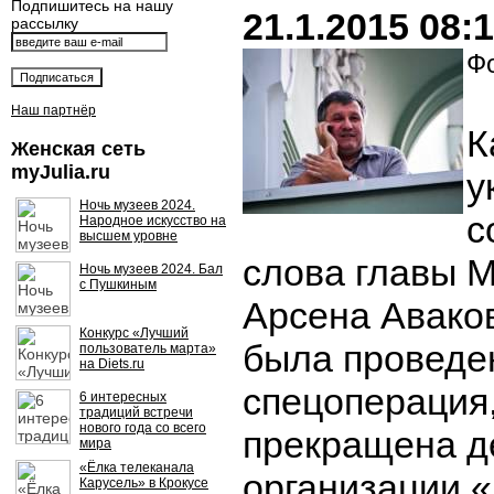
Подпишитесь на нашу
21.1.2015 08:
рассылку
Фо
Наш партнёр
К
Женская сеть
myJulia.ru
у
Ночь музеев 2024.
с
Народное искусство на
высшем уровне
слова главы 
Ночь музеев 2024. Бал
с Пушкиным
Арсена Аваков
Конкурс «Лучший
была проведе
пользователь марта»
на Diets.ru
спецоперация,
6 интересных
традиций встречи
нового года со всего
прекращена д
мира
«Ёлка телеканала
организации «
Карусель» в Крокусе