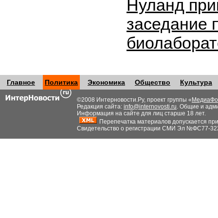
Нуланд при
заседание 
биолабора
Главное
Политика
Экономика
Общество
Культура
©2008 Интерновости.Ру, проект группы «
МедиаФо
Редакция сайта:
info@internovosti.ru
. Общие и адм
Информация на сайте для лиц старше 18 лет.
Перепечатка материалов допускается при н
Свидетельство о регистрации СМИ Эл №ФС77-32