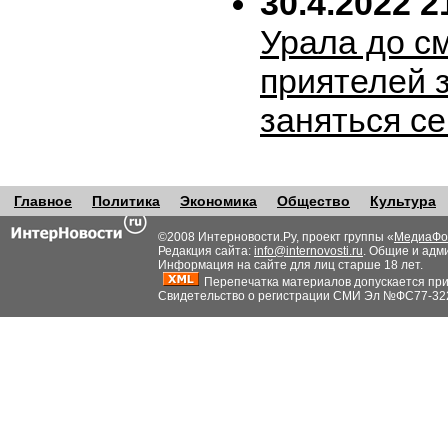
30.4.2022 2
Урала до с
приятелей 
заняться с
Главное
Политика
Экономика
Общество
Культура
©2008 Интерновости.Ру, проект группы «
МедиаФо
Редакция сайта:
info@internovosti.ru
. Общие и адм
Информация на сайте для лиц старше 18 лет.
Перепечатка материалов допускается при н
Свидетельство о регистрации СМИ Эл №ФС77-32