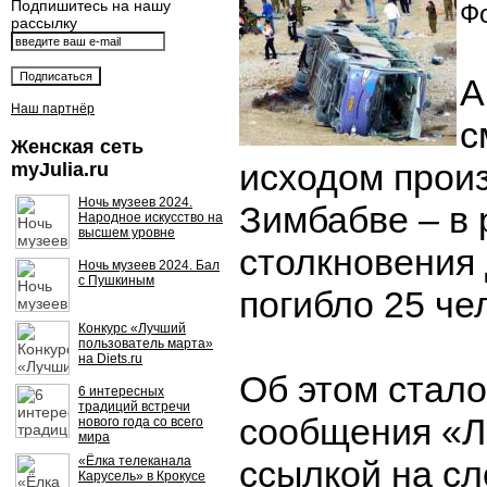
Подпишитесь на нашу
Фо
рассылку
А
Наш партнёр
с
Женская сеть
исходом прои
myJulia.ru
Ночь музеев 2024.
Зимбабве – в 
Народное искусство на
высшем уровне
столкновения 
Ночь музеев 2024. Бал
с Пушкиным
погибло 25 че
Конкурс «Лучший
пользователь марта»
на Diets.ru
Об этом стало
6 интересных
традиций встречи
сообщения «Л
нового года со всего
мира
«Ёлка телеканала
ссылкой на сл
Карусель» в Крокусе