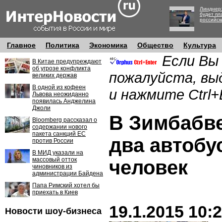
Линднер:
будет пл
российск
Главное
Политика
Экономика
Общество
Культура
Если Вы
В Китае предупреждают
об угрозе конфликта
пожалуйста, вы
великих держав
В одной из кофеен
и нажмите Ctrl+
Львова неожиданно
появилась Анджелина
Джоли
В Зимбабве
Bloomberg рассказал о
содержании нового
пакета санкций ЕС
два автобу
против России
В МИД указали на
массовый отток
человек
чиновников из
администрации Байдена
Папа Римский хотел бы
приехать в Киев
19.1.2015 10:
Новости шоу-бизнеса