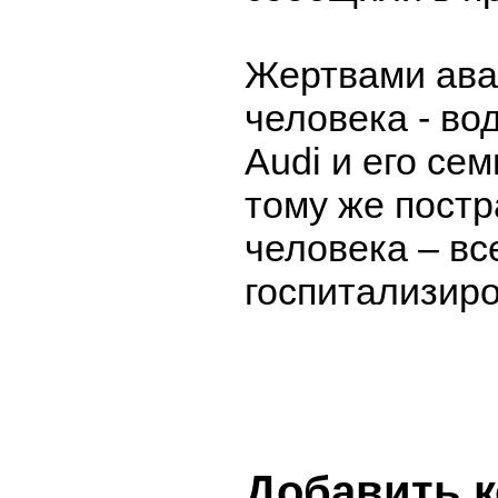
Жертвами ава
человека - в
Audi и его се
тому же постр
человека – вс
госпитализир
Добавить 