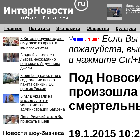
Линднер:
будет пл
российск
Главное
Политика
Экономика
Общество
Культура
Если Вы
В Китае предупреждают
об угрозе конфликта
пожалуйста, вы
великих держав
В одной из кофеен
и нажмите Ctrl+
Львова неожиданно
появилась Анджелина
Джоли
Под Новос
Bloomberg рассказал о
содержании нового
пакета санкций ЕС
произошла 
против России
В МИД указали на
массовый отток
смертельн
чиновников из
администрации Байдена
Папа Римский хотел бы
приехать в Киев
19.1.2015 10:
Новости шоу-бизнеса