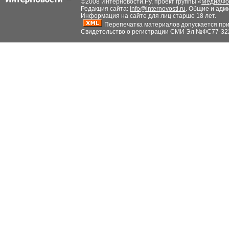
©2008 Интерновости.Ру, проект группы «
МедиаФо
Редакция сайта:
info@internovosti.ru
. Общие и адм
Информация на сайте для лиц старше 18 лет.
Перепечатка материалов допускается при н
Свидетельство о регистрации СМИ Эл №ФС77-32