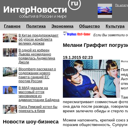
По штату
Главное
Политика
Экономика
Общество
Культура
Если Вы заметили о
В Китае предупреждают
об угрозе конфликта
великих держав
Мелани Гриффит погрузи
В одной из кофеен
Львова неожиданно
19.1.2015 02:23
появилась Анджелина
Фото
Джоли
Bloomberg рассказал о
Поп
содержании нового
нед
пакета санкций ЕС
Ант
против России
оте
мол
В МИД указали на
массовый отток
чиновников из
Так
администрации Байдена
пересматривает совместные фото,
она дала после развода, говорила
Папа Римский хотел бы
время залечило обиды и стерло п
приехать в Киев
Можем напомнить, крепкий союз 
Новости шоу-бизнеса
поразив общественность. Супруги