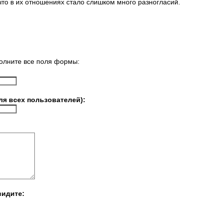
что в их отношениях стало слишком много разногласий.
олните все поля формы:
ля всех пользователей):
видите: