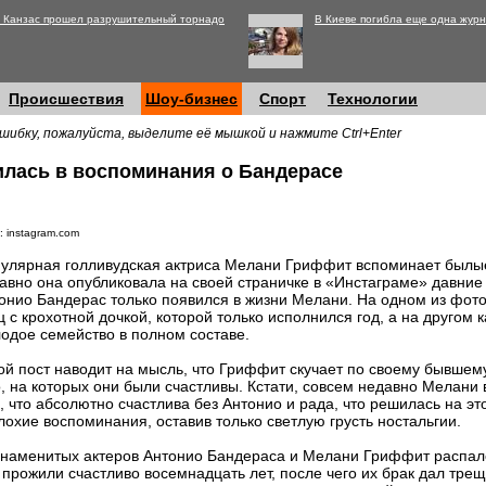
 Канзас прошел разрушительный торнадо
В Киеве погибла еще одна журн
Происшествия
Шоу-бизнес
Спорт
Технологии
шибку, пожалуйста, выделите её мышкой и нажмите Ctrl+Enter
лась в воспоминания о Бандерасе
: instagram.com
улярная голливудская актриса Мелани Гриффит вспоминает былые
авно она опубликовала на своей страничке в «Инстаграме» давние ф
онио Бандерас только появился в жизни Мелани. На одном из фот
ц с крохотной дочкой, которой только исполнился год, а на другом
одое семейство в полном составе.
ой пост наводит на мысль, что Гриффит скучает по своему бывшем
 на которых они были счастливы. Кстати, совсем недавно Мелани 
, что абсолютно счастлива без Антонио и рада, что решилась на это
лохие воспоминания, оставив только светлую грусть ностальгии.
знаменитых актеров Антонио Бандераса и Мелани Гриффит распалс
 прожили счастливо восемнадцать лет, после чего их брак дал тре