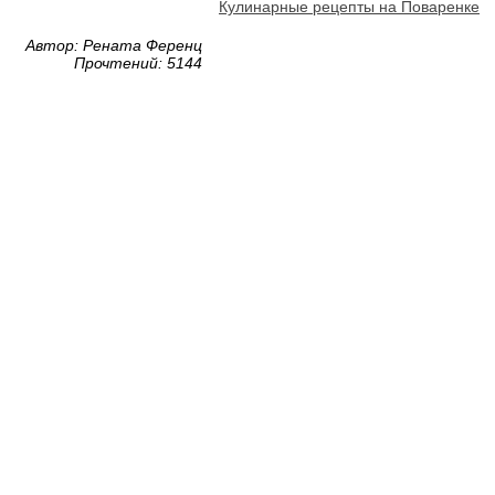
Кулинарные рецепты на Поваренке
Автор: Рената Ференц
Прочтений: 5144