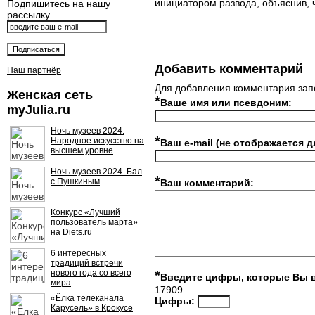
инициатором развода, объяснив, 
Подпишитесь на нашу
рассылку
Добавить комментарий
Наш партнёр
Для добавления комментария зап
Женская сеть
*
Ваше имя или псевдоним:
myJulia.ru
Ночь музеев 2024.
*
Народное искусство на
Ваш e-mail (не отображается д
высшем уровне
Ночь музеев 2024. Бал
*
с Пушкиным
Ваш комментарий:
Конкурс «Лучший
пользователь марта»
на Diets.ru
6 интересных
традиций встречи
нового года со всего
*
Введите цифры, которые Вы 
мира
17909
«Ёлка телеканала
Цифры:
Карусель» в Крокусе