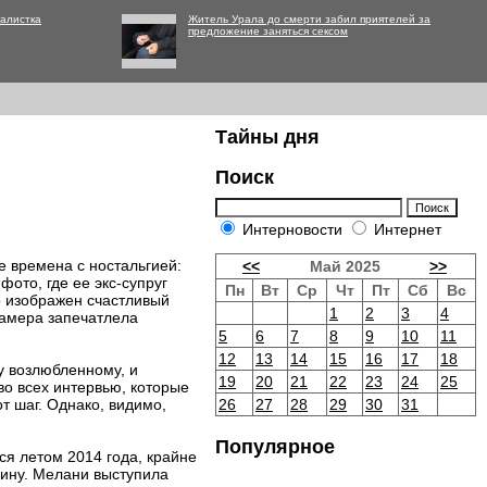
алистка
Житель Урала до смерти забил приятелей за
предложение заняться сексом
Тайны дня
Поиск
Интерновости
Интернет
 времена с ностальгией:
<<
Май 2025
>>
ото, где ее экс-супруг
Пн
Вт
Ср
Чт
Пт
Сб
Вс
о изображен счастливый
1
2
3
4
 камера запечатлела
5
6
7
8
9
10
11
12
13
14
15
16
17
18
у возлюбленному, и
19
20
21
22
23
24
25
во всех интервью, которые
т шаг. Однако, видимо,
26
27
28
29
30
31
Популярное
я летом 2014 года, крайне
щину. Мелани выступила