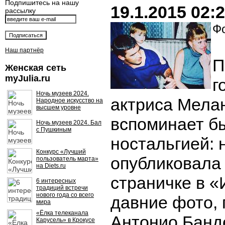
Подпишитесь на нашу
19.1.2015 02:
рассылку
Фо
Наш партнёр
П
Женская сеть
myJulia.ru
г
Ночь музеев 2024.
актриса Мела
Народное искусство на
высшем уровне
вспоминает б
Ночь музеев 2024. Бал
с Пушкиным
ностальгией: 
Конкурс «Лучший
опубликовала 
пользователь марта»
на Diets.ru
страничке в 
6 интересных
традиций встречи
нового года со всего
давние фото, г
мира
«Ёлка телеканала
Антонио Банд
Карусель» в Крокусе