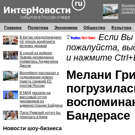
Bloomber
содержан
санкций 
Главное
Политика
Экономика
Общество
Культура
Если Вы
В Китае предупреждают
об угрозе конфликта
пожалуйста, вы
великих держав
В одной из кофеен
и нажмите Ctrl+
Львова неожиданно
появилась Анджелина
Джоли
Мелани Гр
Bloomberg рассказал о
содержании нового
пакета санкций ЕС
погрузилас
против России
В МИД указали на
массовый отток
воспомина
чиновников из
администрации Байдена
Бандерасе
Папа Римский хотел бы
приехать в Киев
Новости шоу-бизнеса