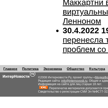
Маккартни 
виртуальн
Ленноном
30.4.2022 1
перенесла т
проблем со
Главное
Политика
Экономика
Общество
Культура
©2008 Интерновости.Ру, проект группы «
МедиаФо
Редакция сайта:
info@internovosti.ru
. Общие и адм
Информация на сайте для лиц старше 18 лет.
Перепечатка материалов допускается при н
Свидетельство о регистрации СМИ Эл №ФС77-32