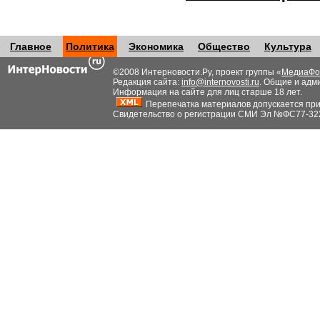
Главное
Политика
Экономика
Общество
Культура
©2008 Интерновости.Ру, проект группы «
МедиаФо
Редакция сайта:
info@internovosti.ru
. Общие и адм
Информация на сайте для лиц старше 18 лет.
Перепечатка материалов допускается при н
Свидетельство о регистрации СМИ Эл №ФС77-32