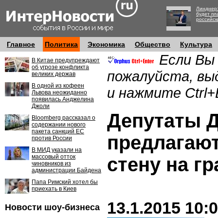
Линднер:
будет пл
российск
Главное
Политика
Экономика
Общество
Культура
Если Вы
В Китае предупреждают
об угрозе конфликта
пожалуйста, вы
великих держав
В одной из кофеен
и нажмите Ctrl+
Львова неожиданно
появилась Анджелина
Джоли
Депутаты 
Bloomberg рассказал о
содержании нового
пакета санкций ЕС
предлагают
против России
В МИД указали на
массовый отток
стену на гр
чиновников из
администрации Байдена
Папа Римский хотел бы
приехать в Киев
13.1.2015 10:
Новости шоу-бизнеса