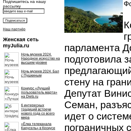
Подпишитесь на нашу
Фо
рассылку
К
Наш партнёр
г
Женская сеть
парламента Д
myJulia.ru
Ночь музеев 2024.
подготовила з
Народное искусство на
высшем уровне
предлагающий
Ночь музеев 2024. Бал
с Пушкиным
стену на грани
Конкурс «Лучший
Депутат Вини
пользователь марта»
на Diets.ru
Семан, разъяс
6 интересных
традиций встречи
идет о систем
нового года со всего
мира
«Ёлка телеканала
пограничных с
Карусель» в Крокусе