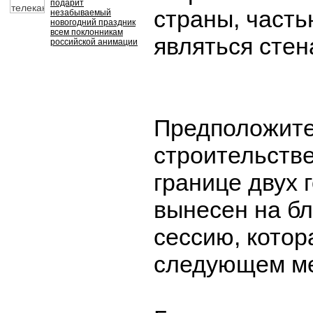
подарит
страны, часть
незабываемый
новогодний праздник
всем поклонникам
являться стен
российской анимации
Предположите
строительстве
границе двух 
вынесен на б
сессию, котор
следующем ме