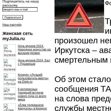
Подпишитесь на нашу
Фо
рассылку
Т
Наш партнёр
и
Женская сеть
произошел не
myJulia.ru
Ночь музеев 2024.
Иркутска – ав
Народное искусство на
высшем уровне
смертельным 
Ночь музеев 2024. Бал
с Пушкиным
Конкурс «Лучший
Об этом стало
пользователь марта»
на Diets.ru
сообщения ТА
6 интересных
традиций встречи
на слова пред
нового года со всего
мира
«Ёлка телеканала
службы местн
Карусель» в Крокусе