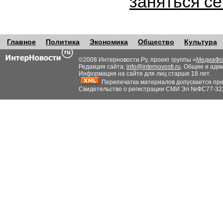
заняться с
Главное
Политика
Экономика
Общество
Культура
©2008 Интерновости.Ру, проект группы «
МедиаФо
Редакция сайта:
info@internovosti.ru
. Общие и адм
Информация на сайте для лиц старше 18 лет.
Перепечатка материалов допускается при н
Свидетельство о регистрации СМИ Эл №ФС77-32