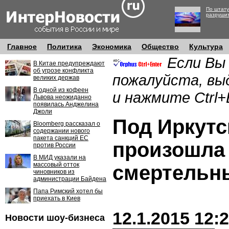
По штату
разруши
Главное
Политика
Экономика
Общество
Культура
Если Вы
В Китае предупреждают
об угрозе конфликта
пожалуйста, вы
великих держав
В одной из кофеен
и нажмите Ctrl+
Львова неожиданно
появилась Анджелина
Джоли
Под Иркутс
Bloomberg рассказал о
содержании нового
пакета санкций ЕС
произошла 
против России
В МИД указали на
массовый отток
смертельн
чиновников из
администрации Байдена
Папа Римский хотел бы
приехать в Киев
12.1.2015 12:
Новости шоу-бизнеса