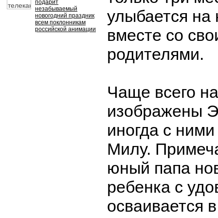
подарит
незабываемый
улыбается на 
новогодний праздник
всем поклонникам
российской анимации
вместе со св
родителями.
Чаще всего на
изображены Э
иногда с ними
Милу. Примеча
юный папа но
ребенка с уд
осваивается в