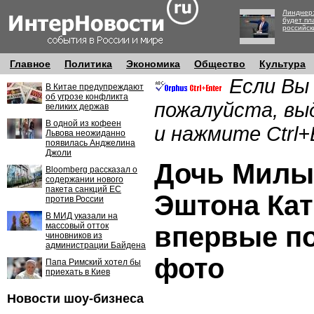
Линднер:
будет пл
российск
Главное
Политика
Экономика
Общество
Культура
Если Вы
В Китае предупреждают
об угрозе конфликта
пожалуйста, вы
великих держав
В одной из кофеен
и нажмите Ctrl+
Львова неожиданно
появилась Анджелина
Джоли
Дочь Милы
Bloomberg рассказал о
содержании нового
пакета санкций ЕС
Эштона Кат
против России
В МИД указали на
массовый отток
впервые п
чиновников из
администрации Байдена
фото
Папа Римский хотел бы
приехать в Киев
Новости шоу-бизнеса