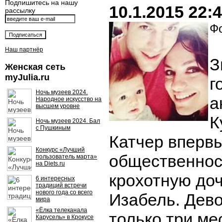
Подпишитесь на нашу
10.1.2015 22:
рассылку
Фо
Наш партнёр
З
Женская сеть
myJulia.ru
г
Ночь музеев 2024.
а
Народное искусство на
высшем уровне
К
Ночь музеев 2024. Бал
с Пушкиным
Катчер вперв
Конкурс «Лучший
общественнос
пользователь марта»
на Diets.ru
крохотную до
6 интересных
традиций встречи
нового года со всего
Изабель. Дево
мира
«Ёлка телеканала
только три ме
Карусель» в Крокусе