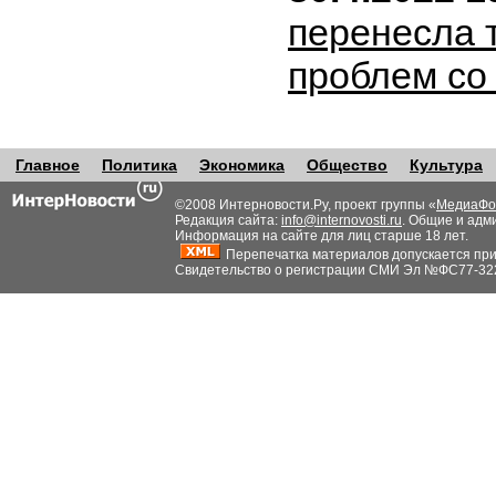
перенесла т
проблем со
Главное
Политика
Экономика
Общество
Культура
©2008 Интерновости.Ру, проект группы «
МедиаФо
Редакция сайта:
info@internovosti.ru
. Общие и адм
Информация на сайте для лиц старше 18 лет.
Перепечатка материалов допускается при н
Свидетельство о регистрации СМИ Эл №ФС77-32