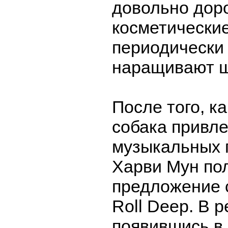
довольно дор
косметически
периодически
наращивают ш
После того, к
собака привл
музыкальных 
Харви Мун по
предложение с
Roll Deep. В р
появившись в 