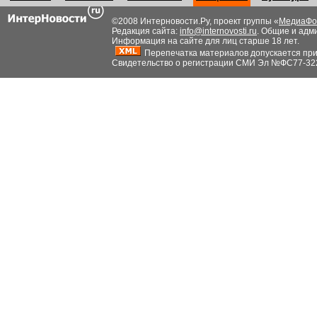
©2008 Интерновости.Ру, проект группы «
МедиаФо
Редакция сайта:
info@internovosti.ru
. Общие и адм
Информация на сайте для лиц старше 18 лет.
Перепечатка материалов допускается при н
Свидетельство о регистрации СМИ Эл №ФС77-32