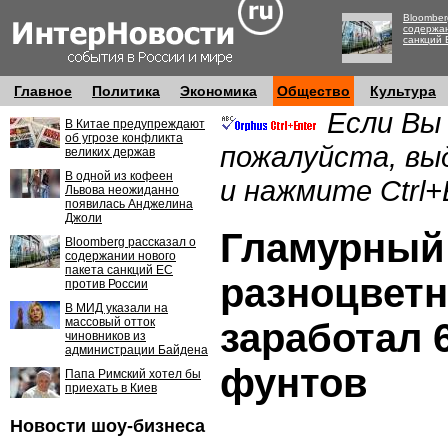
Bloomber
содержан
санкций 
Главное
Политика
Экономика
Общество
Культура
Если Вы
В Китае предупреждают
об угрозе конфликта
пожалуйста, вы
великих держав
В одной из кофеен
и нажмите Ctrl+
Львова неожиданно
появилась Анджелина
Джоли
Гламурный
Bloomberg рассказал о
содержании нового
пакета санкций ЕС
разноцвет
против России
В МИД указали на
массовый отток
заработал 
чиновников из
администрации Байдена
фунтов
Папа Римский хотел бы
приехать в Киев
Новости шоу-бизнеса