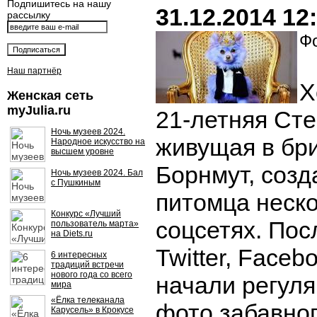
Подпишитесь на нашу
31.12.2014 12
рассылку
Фо
Наш партнёр
Х
Женская сеть
myJulia.ru
21-летняя Ст
Ночь музеев 2024.
живущая в бр
Народное искусство на
высшем уровне
Борнмут, созд
Ночь музеев 2024. Бал
с Пушкиным
питомца неско
Конкурс «Лучший
соцсетях. Посл
пользователь марта»
на Diets.ru
Twitter, Faceb
6 интересных
традиций встречи
нового года со всего
начали регуля
мира
«Ёлка телеканала
фото забавног
Карусель» в Крокусе