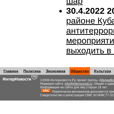
шар
30.4.2022 2
районе Куб
антитеррор
мероприяти
выходить в
Главное
Политика
Экономика
Общество
Культура
©2008 Интерновости.Ру, проект группы «
МедиаФо
Редакция сайта:
info@internovosti.ru
. Общие и адм
Информация на сайте для лиц старше 18 лет.
Перепечатка материалов допускается при н
Свидетельство о регистрации СМИ Эл №ФС77-32