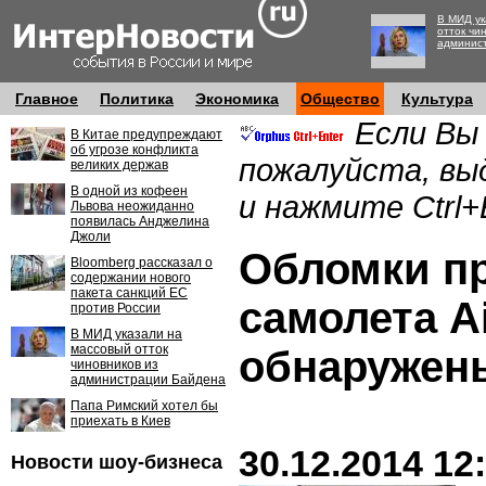
В МИД ук
отток чи
админис
Главное
Политика
Экономика
Общество
Культура
Если Вы
В Китае предупреждают
об угрозе конфликта
пожалуйста, вы
великих держав
В одной из кофеен
и нажмите Ctrl+
Львова неожиданно
появилась Анджелина
Джоли
Обломки п
Bloomberg рассказал о
содержании нового
пакета санкций ЕС
самолета A
против России
В МИД указали на
массовый отток
обнаружен
чиновников из
администрации Байдена
Папа Римский хотел бы
приехать в Киев
30.12.2014 12
Новости шоу-бизнеса