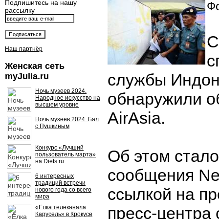
Подпишитесь на нашу
Фо
рассылку
С
Наш партнёр
с
Женская сеть
службы Индон
myJulia.ru
Ночь музеев 2024.
обнаружили о
Народное искусство на
высшем уровне
AirAsia.
Ночь музеев 2024. Бал
с Пушкиным
Конкурс «Лучший
Об этом стало
пользователь марта»
на Diets.ru
сообщения Ne
6 интересных
традиций встречи
ссылкой на п
нового года со всего
мира
«Ёлка телеканала
пресс-центра
Карусель» в Крокусе