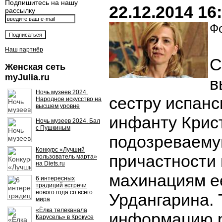
Подпишитесь на нашу
22.12.2014 16
рассылку
Фо
Наш партнёр
С
Женская сеть
myJulia.ru
в
Ночь музеев 2024.
сестру испанс
Народное искусство на
высшем уровне
инфанту Крист
Ночь музеев 2024. Бал
с Пушкиным
подозреваему
Конкурс «Лучший
причастности
пользователь марта»
на Diets.ru
махинациям е
6 интересных
традиций встречи
нового года со всего
Урдангарина.
мира
«Ёлка телеканала
информацию 
Карусель» в Крокусе