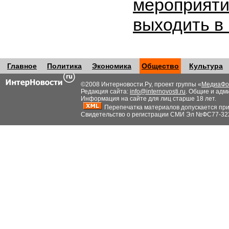
мероприяти
выходить в
Главное
Политика
Экономика
Общество
Культура
©2008 Интерновости.Ру, проект группы «
МедиаФо
Редакция сайта:
info@internovosti.ru
. Общие и адм
Информация на сайте для лиц старше 18 лет.
Перепечатка материалов допускается при н
Свидетельство о регистрации СМИ Эл №ФС77-32