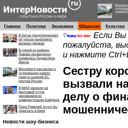
Bloomber
содержан
санкций 
Главное
Политика
Экономика
Общество
Культура
Если Вы
В Китае предупреждают
об угрозе конфликта
пожалуйста, вы
великих держав
В одной из кофеен
и нажмите Ctrl+
Львова неожиданно
появилась Анджелина
Джоли
Сестру кор
Bloomberg рассказал о
содержании нового
пакета санкций ЕС
вызвали на
против России
В МИД указали на
массовый отток
делу о фи
чиновников из
администрации Байдена
мошенниче
Папа Римский хотел бы
приехать в Киев
Новости шоу-бизнеса