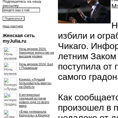
Подпишитесь на нашу
М
рассылку
Н
Наш партнёр
избили и огра
Женская сеть
myJulia.ru
Чикаго. Инфор
Ночь музеев 2024.
Народное искусство на
летним Заком
высшем уровне
поступила от 
Ночь музеев 2024. Бал
с Пушкиным
самого градон
Конкурс «Лучший
пользователь марта»
на Diets.ru
Как сообщает
6 интересных
традиций встречи
нового года со всего
произошел в 
мира
«Ёлка телеканала
недалеко от д
Карусель» в Крокусе