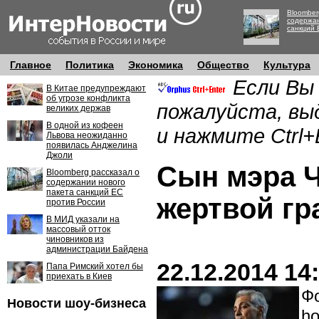
Bloomber
содержан
санкций 
Главное
Политика
Экономика
Общество
Культура
Если Вы
В Китае предупреждают
об угрозе конфликта
пожалуйста, вы
великих держав
В одной из кофеен
и нажмите Ctrl+
Львова неожиданно
появилась Анджелина
Джоли
Сын мэра Ч
Bloomberg рассказал о
содержании нового
пакета санкций ЕС
жертвой гр
против России
В МИД указали на
массовый отток
чиновников из
администрации Байдена
22.12.2014 14
Папа Римский хотел бы
приехать в Киев
Фо
Новости шоу-бизнеса
ho