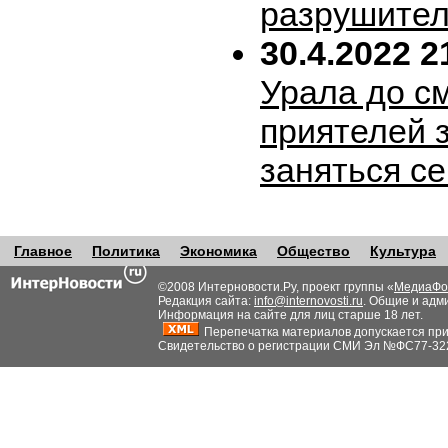
разрушител
30.4.2022 2
Урала до с
приятелей 
заняться с
Главное
Политика
Экономика
Общество
Культура
©2008 Интерновости.Ру, проект группы «
МедиаФо
Редакция сайта:
info@internovosti.ru
. Общие и адм
Информация на сайте для лиц старше 18 лет.
Перепечатка материалов допускается при н
Свидетельство о регистрации СМИ Эл №ФС77-32