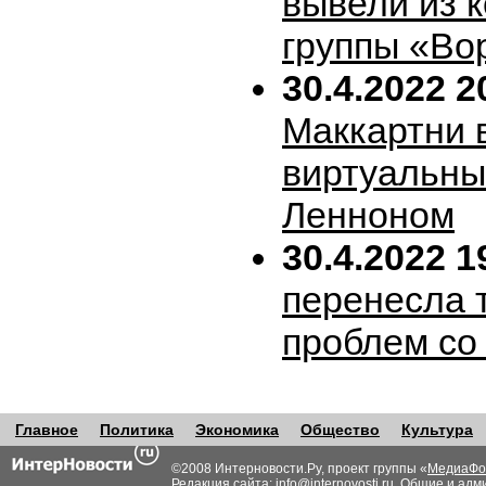
вывели из 
группы «Во
30.4.2022 2
Маккартни 
виртуальн
Ленноном
30.4.2022 1
перенесла т
проблем со
Главное
Политика
Экономика
Общество
Культура
©2008 Интерновости.Ру, проект группы «
МедиаФо
Редакция сайта:
info@internovosti.ru
. Общие и адм