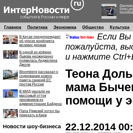
Линднер:
будет пл
российск
Главное
Политика
Экономика
Общество
Культура
Если Вы
В Китае предупреждают
об угрозе конфликта
пожалуйста, вы
великих держав
В одной из кофеен
и нажмите Ctrl+
Львова неожиданно
появилась Анджелина
Джоли
Теона Доль
Bloomberg рассказал о
содержании нового
пакета санкций ЕС
мама Быче
против России
В МИД указали на
массовый отток
помощи у э
чиновников из
администрации Байдена
Папа Римский хотел бы
приехать в Киев
22.12.2014 00
Новости шоу-бизнеса