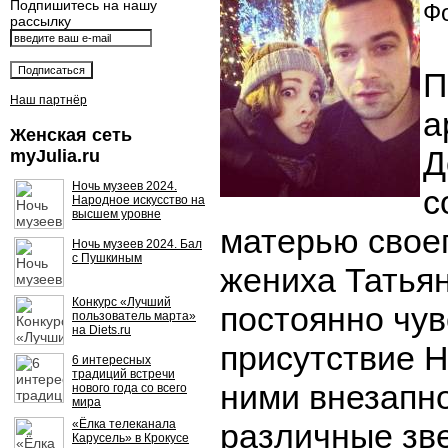
Подпишитесь на нашу
Фо
рассылку
П
Наш партнёр
а
Женская сеть
Д
myJulia.ru
Ночь музеев 2024.
с
Народное искусство на
высшем уровне
матерью свое
Ночь музеев 2024. Бал
с Пушкиным
жениха Татья
Конкурс «Лучший
постоянно чу
пользователь марта»
на Diets.ru
присутствие 
6 интересных
традиций встречи
ними внезапн
нового года со всего
мира
«Ёлка телеканала
различные зве
Карусель» в Крокусе