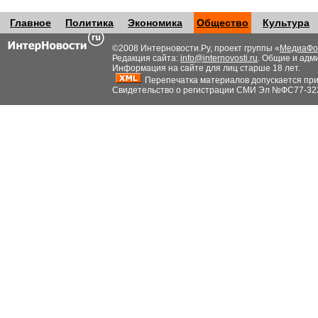
Главное
Политика
Экономика
Общество
Культура
©2008 Интерновости.Ру, проект группы «
МедиаФо
Редакция сайта:
info@internovosti.ru
. Общие и адм
Информация на сайте для лиц старше 18 лет.
Перепечатка материалов допускается при н
Свидетельство о регистрации СМИ Эл №ФС77-32