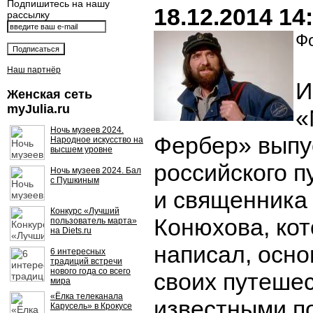
Подпишитесь на нашу
18.12.2014 14
рассылку
Фо
Наш партнёр
И
Женская сеть
myJulia.ru
«
Ночь музеев 2024.
Фербер» выпу
Народное искусство на
высшем уровне
российского 
Ночь музеев 2024. Бал
с Пушкиным
и священника
Конкурс «Лучший
Конюхова, ко
пользователь марта»
на Diets.ru
написал, осно
6 интересных
традиций встречи
нового года со всего
своих путеше
мира
«Ёлка телеканала
известными п
Карусель» в Крокусе