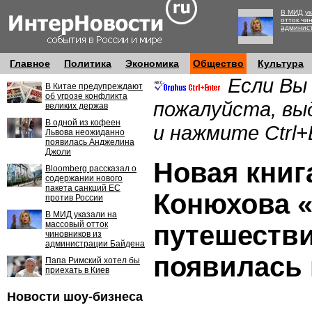
В МИД ук
отток чи
админис
Главное
Политика
Экономика
Общество
Культура
Если Вы
В Китае предупреждают
об угрозе конфликта
пожалуйста, вы
великих держав
В одной из кофеен
и нажмите Ctrl+
Львова неожиданно
появилась Анджелина
Джоли
Новая книг
Bloomberg рассказал о
содержании нового
пакета санкций ЕС
Конюхова 
против России
В МИД указали на
массовый отток
путешеств
чиновников из
администрации Байдена
появилась 
Папа Римский хотел бы
приехать в Киев
Новости шоу-бизнеса