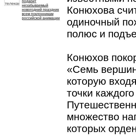
подарит
незабываемый
Конюхова счи
новогодний праздник
всем поклонникам
российской анимации
одиночный по
полюс и подъе
Конюхов поко
«Семь вершин
которую вход
точки каждого
Путешественн
множество наг
которых орде