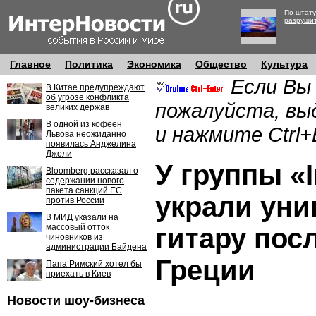
По штату
разруши
Главное
Политика
Экономика
Общество
Культура
Если Вы
В Китае предупреждают
об угрозе конфликта
пожалуйста, вы
великих держав
В одной из кофеен
и нажмите Ctrl+
Львова неожиданно
появилась Анджелина
Джоли
У группы «
Bloomberg рассказал о
содержании нового
пакета санкций ЕС
украли ун
против России
В МИД указали на
массовый отток
гитару пос
чиновников из
администрации Байдена
Греции
Папа Римский хотел бы
приехать в Киев
Новости шоу-бизнеса