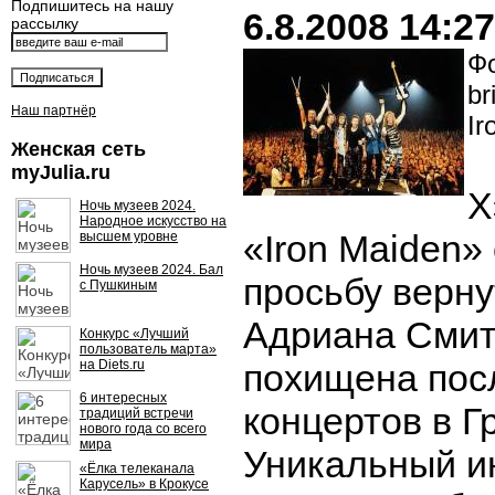
Подпишитесь на нашу
6.8.2008 14:27
рассылку
Фо
br
Наш партнёр
Ir
Женская сеть
myJulia.ru
Х
Ночь музеев 2024.
Народное искусство на
«Iron Maiden»
высшем уровне
Ночь музеев 2024. Бал
просьбу верну
с Пушкиным
Адриана Смит
Конкурс «Лучший
пользователь марта»
на Diets.ru
похищена посл
6 интересных
концертов в Г
традиций встречи
нового года со всего
мира
Уникальный и
«Ёлка телеканала
Карусель» в Крокусе