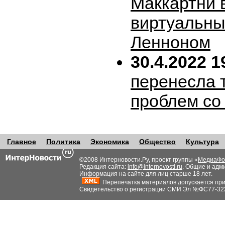
Маккартни 
виртуальн
Ленноном
30.4.2022 1
перенесла т
проблем со
Главное
Политика
Экономика
Общество
Культура
©2008 Интерновости.Ру, проект группы «
МедиаФо
Редакция сайта:
info@internovosti.ru
. Общие и адм
Информация на сайте для лиц старше 18 лет.
Перепечатка материалов допускается при н
Свидетельство о регистрации СМИ Эл №ФС77-32