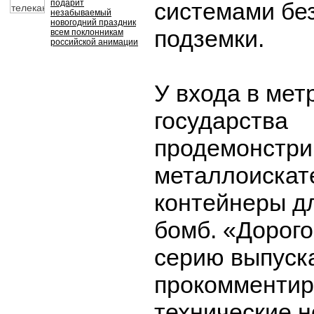
подарит
системами бе
незабываемый
новогодний праздник
подземки.
всем поклонникам
российской анимации
У входа в мет
государства
продемонстри
металлоискат
контейнеры д
бомб. «Дорого
серию выпуска
прокомментир
технические н