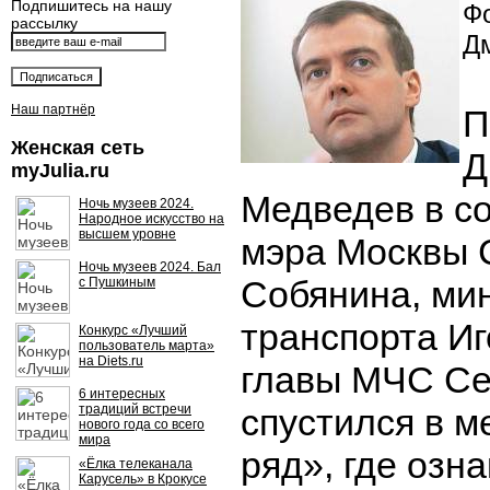
Подпишитесь на нашу
Фо
рассылку
Д
Наш партнёр
П
Женская сеть
Д
myJulia.ru
Медведев в с
Ночь музеев 2024.
Народное искусство на
высшем уровне
мэра Москвы 
Ночь музеев 2024. Бал
Собянина, ми
с Пушкиным
транспорта Иг
Конкурс «Лучший
пользователь марта»
на Diets.ru
главы МЧС Се
6 интересных
традиций встречи
спустился в 
нового года со всего
мира
ряд», где озн
«Ёлка телеканала
Карусель» в Крокусе