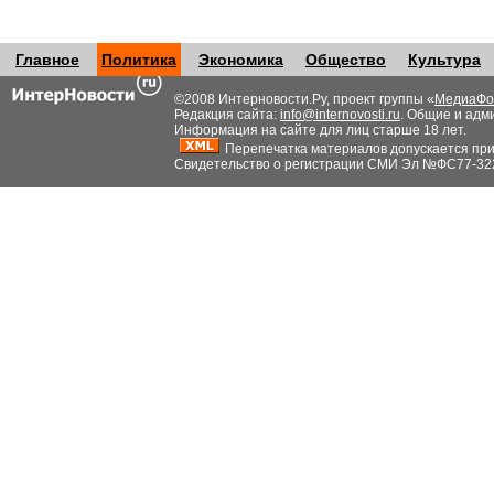
Главное
Политика
Экономика
Общество
Культура
©2008 Интерновости.Ру, проект группы «
МедиаФо
Редакция сайта:
info@internovosti.ru
. Общие и адм
Информация на сайте для лиц старше 18 лет.
Перепечатка материалов допускается при н
Свидетельство о регистрации СМИ Эл №ФС77-32