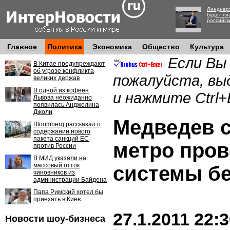
Линднер:
будет пл
российск
Главное
Политика
Экономика
Общество
Культура
Если Вы
В Китае предупреждают
об угрозе конфликта
пожалуйста, вы
великих держав
В одной из кофеен
и нажмите Ctrl+
Львова неожиданно
появилась Анджелина
Джоли
Медведев с
Bloomberg рассказал о
содержании нового
пакета санкций ЕС
метро пров
против России
В МИД указали на
массовый отток
системы б
чиновников из
администрации Байдена
Папа Римский хотел бы
приехать в Киев
27.1.2011 22:
Новости шоу-бизнеса