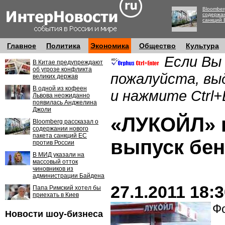
Bloomber
содержан
санкций 
Главное
Политика
Экономика
Общество
Культура
Если Вы
В Китае предупреждают
об угрозе конфликта
пожалуйста, вы
великих держав
В одной из кофеен
и нажмите Ctrl+
Львова неожиданно
появилась Анджелина
Джоли
«ЛУКОЙЛ» 
Bloomberg рассказал о
содержании нового
пакета санкций ЕС
выпуск бен
против России
В МИД указали на
массовый отток
чиновников из
администрации Байдена
27.1.2011 18:
Папа Римский хотел бы
приехать в Киев
Фо
Новости шоу-бизнеса