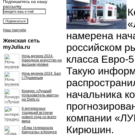
Подпишитесь на нашу
рассылку
К
«
Наш партнёр
намерена нача
Женская сеть
российском р
myJulia.ru
класса Евро-5 
Ночь музеев 2024.
Народное искусство на
высшем уровне
Такую инфор
Ночь музеев 2024. Бал
с Пушкиным
распространи
начальника к
Конкурс «Лучший
пользователь марта»
на Diets.ru
прогнозирова
6 интересных
традиций встречи
компании «Л
нового года со всего
мира
Кирюшин.
«Ёлка телеканала
Карусель» в Крокусе