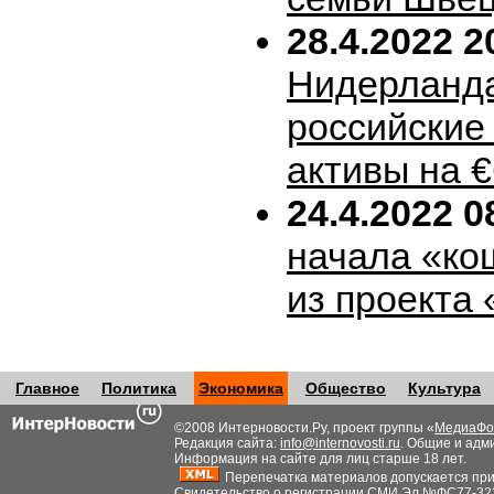
28.4.2022 2
Нидерланда
российские
активы на 
24.4.2022 0
начала «ко
из проекта
Главное
Политика
Экономика
Общество
Культура
©2008 Интерновости.Ру, проект группы «
МедиаФо
Редакция сайта:
info@internovosti.ru
. Общие и адм
Информация на сайте для лиц старше 18 лет.
Перепечатка материалов допускается при н
Свидетельство о регистрации СМИ Эл №ФС77-32