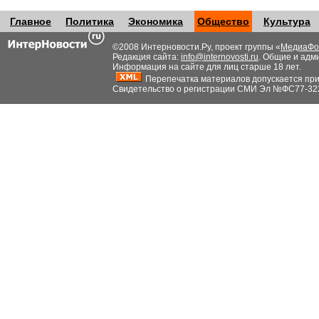
Главное
Политика
Экономика
Общество
Культура
©2008 Интерновости.Ру, проект группы «
МедиаФо
Редакция сайта:
info@internovosti.ru
. Общие и адм
Информация на сайте для лиц старше 18 лет.
Перепечатка материалов допускается при н
Свидетельство о регистрации СМИ Эл №ФС77-32