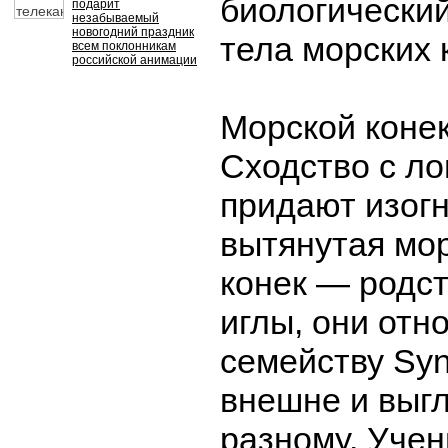
биологически
подарит
незабываемый
новогодний праздник
тела морских 
всем поклонникам
российской анимации
Морской конек
Сходство с л
придают изогн
вытянутая мо
конек — родс
иглы, они отн
семейству Syn
внешне и выгл
разному. Уче