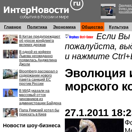
Линднер:
будет пл
российск
Главное
Политика
Экономика
Общество
Культура
Если Вы
В Китае предупреждают
об угрозе конфликта
пожалуйста, вы
великих держав
В одной из кофеен
и нажмите Ctrl+
Львова неожиданно
появилась Анджелина
Джоли
Эволюция 
Bloomberg рассказал о
содержании нового
пакета санкций ЕС
морского к
против России
В МИД указали на
массовый отток
чиновников из
администрации Байдена
27.1.2011 18:
Папа Римский хотел бы
приехать в Киев
Фо
Новости шоу-бизнеса
Мо