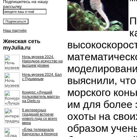
Подпишитесь на нашу
рассылку
П
к
Наш партнёр
Женская сеть
высокоскорос
myJulia.ru
математическ
Ночь музеев 2024.
Народное искусство на
моделировани
высшем уровне
Ночь музеев 2024. Бал
выяснили, что
с Пушкиным
морского кон
Конкурс «Лучший
пользователь марта»
им для более
на Diets.ru
6 интересных
охоты на свои
традиций встречи
нового года со всего
мира
образом учен
«Ёлка телеканала
Карусель» в Крокусе