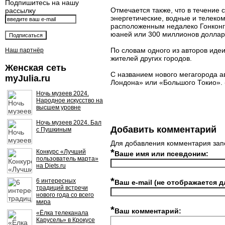
Подпишитесь на нашу
Отмечается также, что в течение
рассылку
энергетические, водные и телеко
расположенным недалеко Гонконго
юаней или 300 миллионов доллар
По словам одного из авторов идеи
Наш партнёр
жителей других городов.
Женская сеть
С названием нового мегагорода а
myJulia.ru
Лондона» или «Большого Токио». 
Ночь музеев 2024.
Народное искусство на
высшем уровне
Ночь музеев 2024. Бал
Добавить комментарий
с Пушкиным
Для добавления комментария зап
*
Конкурс «Лучший
Ваше имя или псевдоним:
пользователь марта»
на Diets.ru
*
6 интересных
Ваш e-mail (не отображается д
традиций встречи
нового года со всего
мира
*
Ваш комментарий:
«Ёлка телеканала
Карусель» в Крокусе