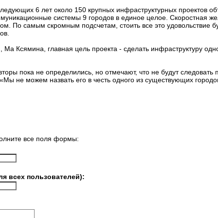
 следующих 6 лет около 150 крупных инфраструктурных проектов о
ммуникационные системы 9 городов в единое целое. Скоростная жел
м. По самым скромным подсчетам, стоить все это удовольствие бу
ов.
, Ма Ксямина, главная цель проекта - сделать инфраструктуру одн
вторы пока не определились, но отмечают, что не будут следовать
«Мы не можем назвать его в честь одного из существующих городо
олните все поля формы:
ля всех пользователей):