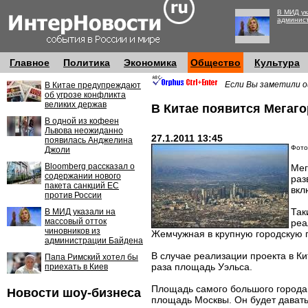
В МИД ук
админис
Главное
Политика
Экономика
Общество
Культура
Если Вы заметили о
В Китае предупреждают
об угрозе конфликта
великих держав
В Китае появится Мегаг
В одной из кофеен
Львова неожиданно
27.1.2011 13:45
появилась Анджелина
Фото:
Джоли
Bloomberg рассказал о
Мег
содержании нового
раз
пакета санкций ЕС
вкл
против России
Так
В МИД указали на
массовый отток
реа
чиновников из
Жемчужная в крупную городскую
администрации Байдена
В случае реализации проекта в К
Папа Римский хотел бы
раза площадь Уэльса.
приехать в Киев
Площадь самого большого города 
Новости шоу-бизнеса
площадь Москвы. Он будет давать