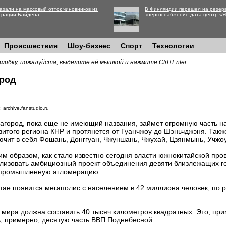
азали на массовый отток чиновников из
В Финляндии перешел на резер
трации Байдена
энергоснабжение дата-центр «
Происшествия
Шоу-бизнес
Спорт
Технологии
шибку, пожалуйста, выделите её мышкой и нажмите Ctrl+Enter
ород
 archive.fanstudio.ru
агород, пока еще не имеющий названия, займет огромную часть 
витого региона КНР и протянется от Гуанчжоу до Шэньчджэня. Такж
ючит в себя Фошань, Донггуан, Чжуншань, Чжухай, Цзянмынь, Учжо
им образом, как стало известно сегодня власти южнокитайской пр
лизовать амбициозный проект объединения девяти близлежащих го
 промышленную агломерацию.
итае появится мегаполис с населением в 42 миллиона человек, по
мира должна составить 40 тысяч километров квадратных. Это, при
, примерно, десятую часть ВВП Поднебесной.