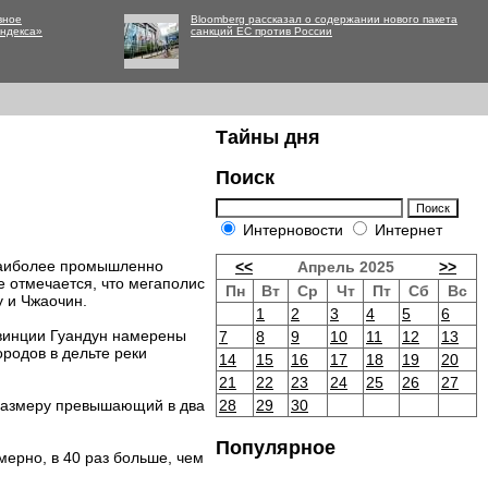
вное
Bloomberg рассказал о содержании нового пакета
Яндекса»
санкций ЕС против России
Тайны дня
Поиск
Интерновости
Интернет
наиболее промышленно
<<
Апрель 2025
>>
е отмечается, что мегаполис
Пн
Вт
Ср
Чт
Пт
Сб
Вс
у и Чжаочин.
1
2
3
4
5
6
овинции Гуандун намерены
7
8
9
10
11
12
13
родов в дельте реки
14
15
16
17
18
19
20
21
22
23
24
25
26
27
 размеру превышающий в два
28
29
30
Популярное
мерно, в 40 раз больше, чем