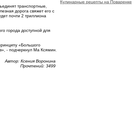
Кулинарные рецепты на Поваренке
бъединят транспортные,
езная дорога свяжет его с
дет почти 2 триллиона
ого города доступной для
 принципу «Большого
в», - подчеркнул Ма Ксямин.
Автор: Ксения Воронина
Прочтений: 3499