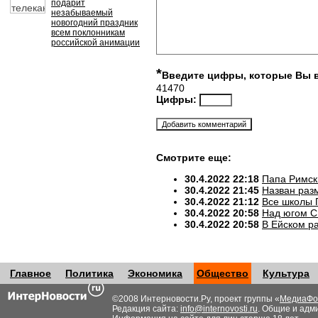
подарит
незабываемый
новогодний праздник
всем поклонникам
российской анимации
*
Введите цифры, которые Вы 
41470
Цифры:
Смотрите еще:
30.4.2022 22:18
Папа Римск
30.4.2022 21:45
Назван разм
30.4.2022 21:12
Все школы 
30.4.2022 20:58
Над югом С
30.4.2022 20:58
В Ейском р
Главное
Политика
Экономика
Общество
Культура
©2008 Интерновости.Ру, проект группы «
МедиаФо
Редакция сайта:
info@internovosti.ru
. Общие и адм