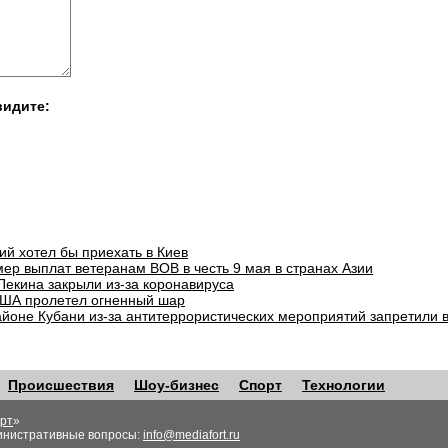
видите:
ий хотел бы приехать в Киев
ер выплат ветеранам ВОВ в честь 9 мая в странах Азии
Пекина закрыли из-за коронавируса
ША пролетел огненный шар
айоне Кубани из-за антитеррористических мероприятий запретили 
Происшествия
Шоу-бизнес
Спорт
Технологии
рт
»
инистративные вопросы:
info@mediafort.ru