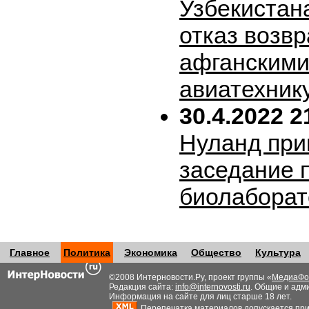
Узбекистан
отказ возв
афганскими
авиатехник
30.4.2022 2
Нуланд при
заседание 
биолабора
Главное
Политика
Экономика
Общество
Культура
©2008 Интерновости.Ру, проект группы «
МедиаФо
Редакция сайта:
info@internovosti.ru
. Общие и адм
Информация на сайте для лиц старше 18 лет.
Перепечатка материалов допускается при н