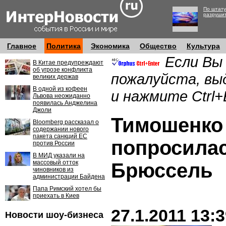
По штату
разруши
Главное
Политика
Экономика
Общество
Культура
Если Вы
В Китае предупреждают
об угрозе конфликта
пожалуйста, вы
великих держав
В одной из кофеен
и нажмите Ctrl+
Львова неожиданно
появилась Анджелина
Джоли
Тимошенко
Bloomberg рассказал о
содержании нового
пакета санкций ЕС
попросилас
против России
В МИД указали на
массовый отток
Брюссель
чиновников из
администрации Байдена
Папа Римский хотел бы
приехать в Киев
27.1.2011 13:
Новости шоу-бизнеса