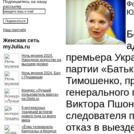
Подпишитесь на нашу
Фо
рассылку
Ю
Наш партнёр
Б
Женская сеть
а
myJulia.ru
премьера Укр
Ночь музеев 2024.
Народное искусство на
высшем уровне
партии «Бать
Ночь музеев 2024. Бал
Тимошенко, п
с Пушкиным
генерального 
Конкурс «Лучший
пользователь марта»
на Diets.ru
Виктора Пшон
6 интересных
традиций встречи
следователя 
нового года со всего
мира
отказ в выезд
«Ёлка телеканала
Карусель» в Крокусе