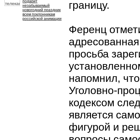
подарит
границу.
незабываемый
новогодний праздник
всем поклонникам
российской анимации
Ференц отмети
адресованная
просьба зарег
установленно
напомнил, что
Уголовно-про
кодексом сле
является сам
фигурой и реш
вопросы само