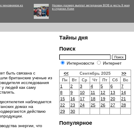
к чиновников из
Назван размер выплат ветеранам ВОВ в честь 9 мая
в странах Азии
Тайны дня
Поиск
Интерновости
Интернет
ет быть связана с
<<
Сентябрь 2025
>>
шли британские ученые из
Пн
Вт
Ср
Чт
Пт
Сб
Вс
ководителя исследования
1
2
3
4
5
6
7
 у людей как саму
ствлять.
8
9
10
11
12
13
14
15
16
17
18
19
20
21
 десятилетия наблюдается
22
23
24
25
26
27
28
танских домах на
 подвергаются действию
29
30
опродукции.
Популярное
зводства энергии, что