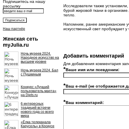
Подпишитесь на нашу
Исследователи также установили,
рассылку
бурой жировой ткани в организме.
тепло.
Напомним, ранее американские уч
искусственный свет пробуждает у 
Наш партнёр
Женская сеть
myJulia.ru
Ночь музеев 2024.
Добавить комментарий
Народное искусство на
высшем уровне
Для добавления комментария зап
*
Ваше имя или псевдоним:
Ночь музеев 2024. Бал
с Пушкиным
*
Ваш e-mail (не отображается д
Конкурс «Лучший
пользователь марта»
на Diets.ru
*
Ваш комментарий:
6 интересных
традиций встречи
нового года со всего
мира
«Ёлка телеканала
Карусель» в Крокусе