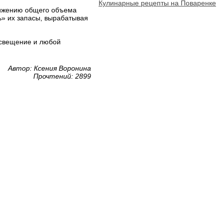
Кулинарные рецепты на Поваренке
снижению общего объема
ть» их запасы, вырабатывая
освещение и любой
Автор: Ксения Воронина
Прочтений: 2899