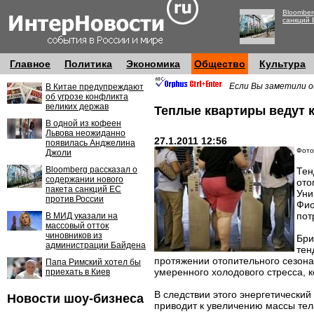
Bloomber
санкций 
Главное
Политика
Экономика
Общество
Культура
Если Вы заметили о
В Китае предупреждают
об угрозе конфликта
великих держав
Теплые квартиры ведут 
В одной из кофеен
Львова неожиданно
27.1.2011 12:56
появилась Анджелина
Фото:
Джоли
Bloomberg рассказал о
Тен
содержании нового
ото
пакета санкций ЕС
Уни
против России
Фио
пот
В МИД указали на
массовый отток
чиновников из
Бри
администрации Байдена
тен
протяжении отопительного сезона
Папа Римский хотел бы
умеренного холодового стресса, 
приехать в Киев
В следствии этого энергетический
Новости шоу-бизнеса
приводит к увеличению массы тел