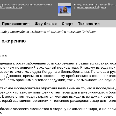
g рассказал о содержании нового пакета
В МИД указали на массовый отто
ЕС против России
администрации Байдена
Происшествия
Шоу-бизнес
Спорт
Технологии
шибку, пожалуйста, выделите её мышкой и нажмите Ctrl+Enter
к ожирению
 aif.ru
денция к росту заболеваемости ожирением в развитых странах мож
плением помещений в холодный период года. К такому выводу при
верситетского колледжа Лондона в Великобритании. По словам ру
ны Джонсон, привычка к постоянному пребыванию в тепле снижает
ребность организма в теплопродукции, так и возможность ее осуще
танские исследователи обратили внимание на то, что в последние
денция к плавному повышению температуры в американских и бри
. Вместе с тем люди стараются меньше выходить из дома и редко
который заставляет организм интенсивно расходовать жир для тепл
 баланс человека смещается в сторону накопления жира, а не прои
а.