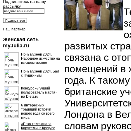
Подпишитесь на нашу
рассылку
Т
з
Наш партнёр
о
Женская сеть
развитых стр
myJulia.ru
связана с от
Ночь музеев 2024.
Народное искусство на
высшем уровне
помещений в 
Ночь музеев 2024. Бал
с Пушкиным
года. К таком
британские уч
Конкурс «Лучший
пользователь марта»
на Diets.ru
Университетс
6 интересных
традиций встречи
Лондона в Ве
нового года со всего
мира
словам руков
«Ёлка телеканала
Карусель» в Крокусе