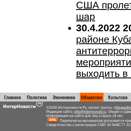
США пролет
шар
30.4.2022 2
районе Куб
антитеррор
мероприяти
выходить в
Главное
Политика
Экономика
Общество
Культура
©2008 Интерновости.Ру, проект группы «
МедиаФо
Редакция сайта:
info@internovosti.ru
. Общие и адм
Информация на сайте для лиц старше 18 лет.
Перепечатка материалов допускается при н
Свидетельство о регистрации СМИ Эл №ФС77-32