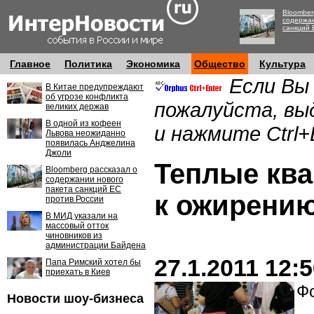
Bloomber
содержан
санкций 
Главное
Политика
Экономика
Общество
Культура
Если Вы
В Китае предупреждают
об угрозе конфликта
пожалуйста, вы
великих держав
В одной из кофеен
и нажмите Ctrl+
Львова неожиданно
появилась Анджелина
Джоли
Теплые ква
Bloomberg рассказал о
содержании нового
пакета санкций ЕС
к ожирени
против России
В МИД указали на
массовый отток
чиновников из
администрации Байдена
27.1.2011 12:
Папа Римский хотел бы
приехать в Киев
Фо
Новости шоу-бизнеса