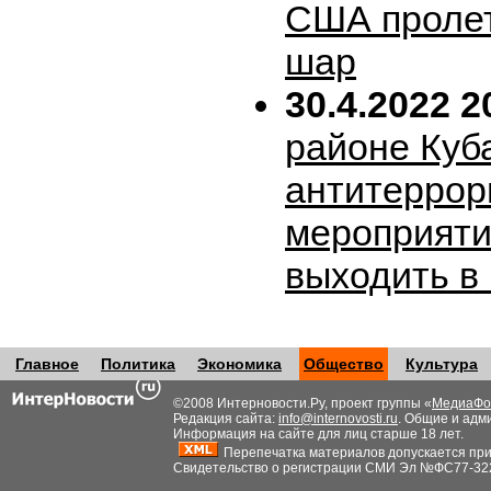
США пролет
шар
30.4.2022 2
районе Куб
антитеррор
мероприяти
выходить в
Главное
Политика
Экономика
Общество
Культура
©2008 Интерновости.Ру, проект группы «
МедиаФо
Редакция сайта:
info@internovosti.ru
. Общие и адм
Информация на сайте для лиц старше 18 лет.
Перепечатка материалов допускается при н
Свидетельство о регистрации СМИ Эл №ФС77-32