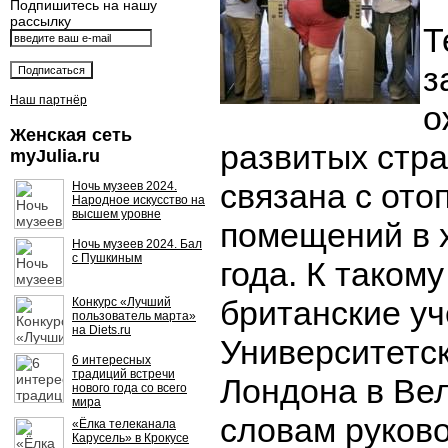
Подпишитесь на нашу
рассылку
Т
з
Наш партнёр
о
Женская сеть
развитых стр
myJulia.ru
связана с от
Ночь музеев 2024.
Народное искусство на
высшем уровне
помещений в 
Ночь музеев 2024. Бал
с Пушкиным
года. К таком
британские уч
Конкурс «Лучший
пользователь марта»
на Diets.ru
Университетс
6 интересных
традиций встречи
Лондона в Ве
нового года со всего
мира
словам руков
«Ёлка телеканала
Карусель» в Крокусе