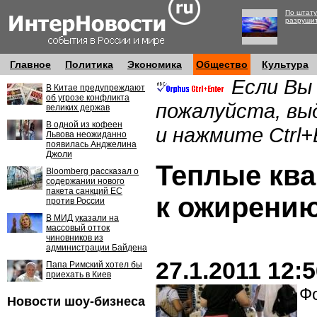
По штату
разруши
Главное
Политика
Экономика
Общество
Культура
Если Вы
В Китае предупреждают
об угрозе конфликта
пожалуйста, вы
великих держав
В одной из кофеен
и нажмите Ctrl+
Львова неожиданно
появилась Анджелина
Джоли
Теплые ква
Bloomberg рассказал о
содержании нового
пакета санкций ЕС
к ожирени
против России
В МИД указали на
массовый отток
чиновников из
администрации Байдена
27.1.2011 12:
Папа Римский хотел бы
приехать в Киев
Фо
Новости шоу-бизнеса