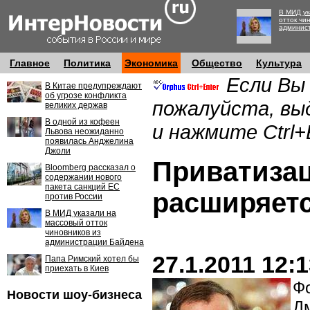
В МИД ук
отток чи
админис
Главное
Политика
Экономика
Общество
Культура
Если Вы
В Китае предупреждают
об угрозе конфликта
пожалуйста, вы
великих держав
В одной из кофеен
и нажмите Ctrl+
Львова неожиданно
появилась Анджелина
Джоли
Приватизац
Bloomberg рассказал о
содержании нового
пакета санкций ЕС
расширяет
против России
В МИД указали на
массовый отток
чиновников из
администрации Байдена
27.1.2011 12:
Папа Римский хотел бы
приехать в Киев
Фо
Новости шоу-бизнеса
Д