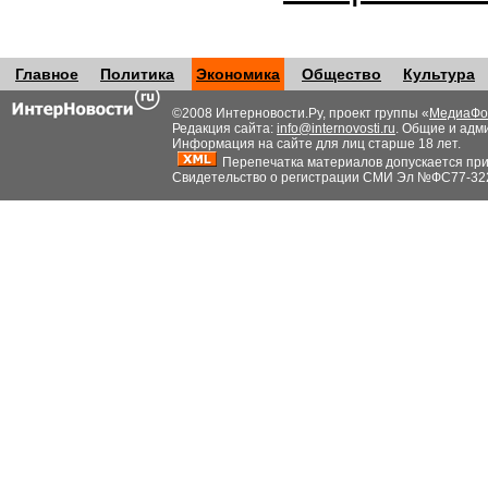
Главное
Политика
Экономика
Общество
Культура
©2008 Интерновости.Ру, проект группы «
МедиаФо
Редакция сайта:
info@internovosti.ru
. Общие и адм
Информация на сайте для лиц старше 18 лет.
Перепечатка материалов допускается при н
Свидетельство о регистрации СМИ Эл №ФС77-32