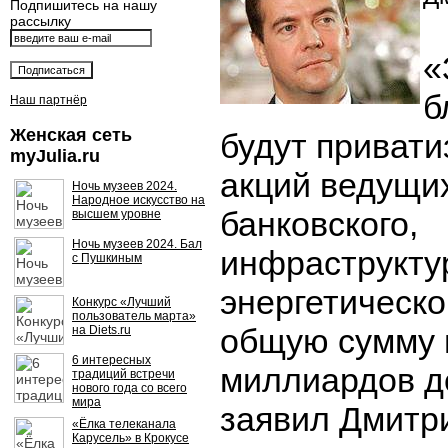
Подпишитесь на нашу
рассылку
«
б
Наш партнёр
Женская сеть
будут приват
myJulia.ru
акций ведущи
Ночь музеев 2024.
Народное искусство на
банковского,
высшем уровне
Ночь музеев 2024. Бал
инфраструкту
с Пушкиным
энергетическо
Конкурс «Лучший
пользователь марта»
общую сумму 
на Diets.ru
6 интересных
миллиардов д
традиций встречи
нового года со всего
мира
заявил Дмитр
«Ёлка телеканала
Карусель» в Крокусе