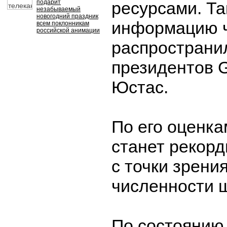
подарит
ресурсами. Т
незабываемый
новогодний праздник
информацию ч
всем поклонникам
российской анимации
распространил
президентов 
Юстас.
По его оценка
станет рекор
с точки зрени
численности 
По состоянию 