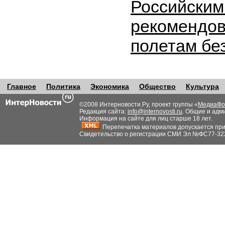
Российским
рекомендов
полетам бе
Главное
Политика
Экономика
Общество
Культура
©2008 Интерновости.Ру, проект группы «
МедиаФо
Редакция сайта:
info@internovosti.ru
. Общие и адм
Информация на сайте для лиц старше 18 лет.
Перепечатка материалов допускается при н
Свидетельство о регистрации СМИ Эл №ФС77-32