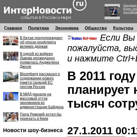
Линднер:
будет пл
российск
Главное
Политика
Экономика
Общество
Культура
Если Вы
В Китае предупреждают
об угрозе конфликта
пожалуйста, вы
великих держав
В одной из кофеен
и нажмите Ctrl+
Львова неожиданно
появилась Анджелина
Джоли
В 2011 году
Bloomberg рассказал о
содержании нового
пакета санкций ЕС
планирует 
против России
В МИД указали на
массовый отток
тысяч сотр
чиновников из
администрации Байдена
Папа Римский хотел бы
приехать в Киев
27.1.2011 00:1
Новости шоу-бизнеса