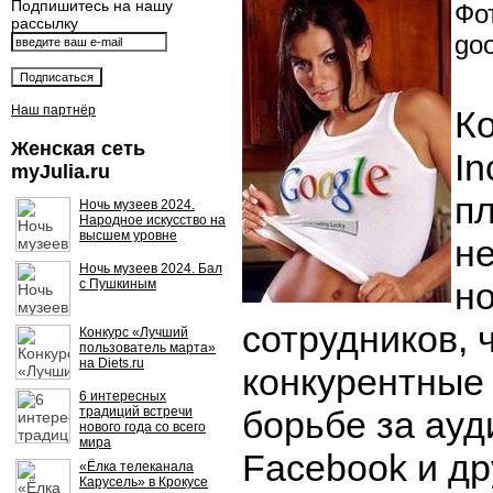
Подпишитесь на нашу
Фот
рассылку
goo
Наш партнёр
К
Женская сеть
In
myJulia.ru
п
Ночь музеев 2024.
Народное искусство на
высшем уровне
не
Ночь музеев 2024. Бал
н
с Пушкиным
сотрудников, 
Конкурс «Лучший
пользователь марта»
на Diets.ru
конкурентные 
6 интересных
традиций встречи
борьбе за ауд
нового года со всего
мира
Facebook и д
«Ёлка телеканала
Карусель» в Крокусе