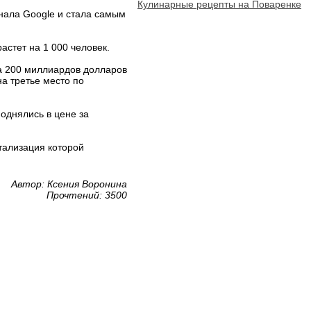
Кулинарные рецепты на Поваренке
гнала Google и стала самым
астет на 1 000 человек.
ла 200 миллиардов долларов
на третье место по
однялись в цене за
тализация которой
Автор: Ксения Воронина
Прочтений: 3500