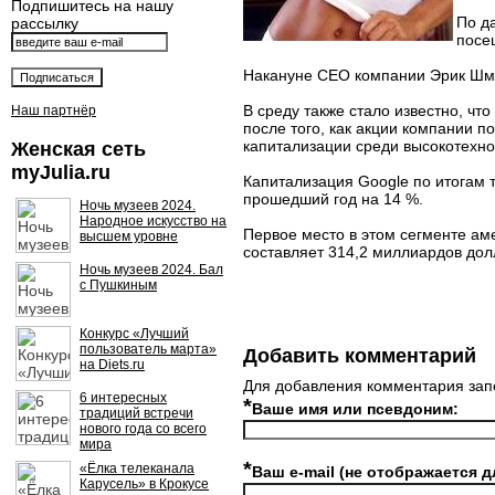
Подпишитесь на нашу
По д
рассылку
посе
Накануне CEO компании Эрик Шмид
В среду также стало известно, ч
Наш партнёр
после того, как акции компании п
капитализации среди высокотехно
Женская сеть
myJulia.ru
Капитализация Google по итогам т
прошедший год на 14 %.
Ночь музеев 2024.
Народное искусство на
Первое место в этом сегменте ам
высшем уровне
составляет 314,2 миллиардов долл
Ночь музеев 2024. Бал
с Пушкиным
Конкурс «Лучший
пользователь марта»
Добавить комментарий
на Diets.ru
Для добавления комментария зап
6 интересных
*
Ваше имя или псевдоним:
традиций встречи
нового года со всего
мира
*
«Ёлка телеканала
Ваш e-mail (не отображается д
Карусель» в Крокусе