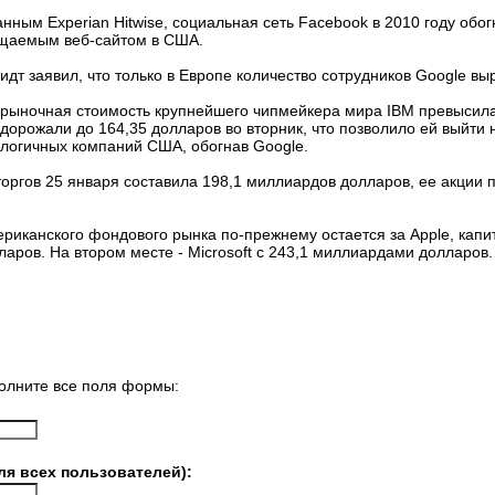
анным Experian Hitwise, социальная сеть Facebook в 2010 году обо
щаемым веб-сайтом в США.
т заявил, что только в Европе количество сотрудников Google выр
то рыночная стоимость крупнейшего чипмейкера мира IBM превыси
одорожали до 164,35 долларов во вторник, что позволило ей выйти 
логичных компаний США, обогнав Google.
оргов 25 января составила 198,1 миллиардов долларов, ее акции п
ериканского фондового рынка по-прежнему остается за Apple, капи
аров. На втором месте - Microsoft с 243,1 миллиардами долларов.
олните все поля формы:
ля всех пользователей):