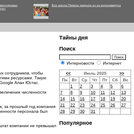
мментировал
Все школы Пекина закрыли из-за коронавируса
нте»
Тайны дня
Поиск
Интерновости
Интернет
ых сотрудников, чтобы
<<
Июль 2025
>>
угими ресурсами. Такую
Пн
Вт
Ср
Чт
Пт
Сб
Вс
Google Алан Юстас.
1
2
3
4
5
6
увеличения численности
7
8
9
10
11
12
13
14
15
16
17
18
19
20
21
22
23
24
25
26
27
ек, за прошлый год компания
ленности персонала был
28
29
30
31
Популярное
, штат компании не превышал