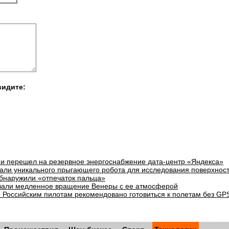
видите:
и перешел на резервное энергоснабжение дата-центр «Яндекса»
али уникального прыгающего робота для исследования поверхнос
бнаружили «отпечаток пальца»
зали медленное вращение Венеры с ее атмосферой
: Российским пилотам рекомендовано готовиться к полетам без GP