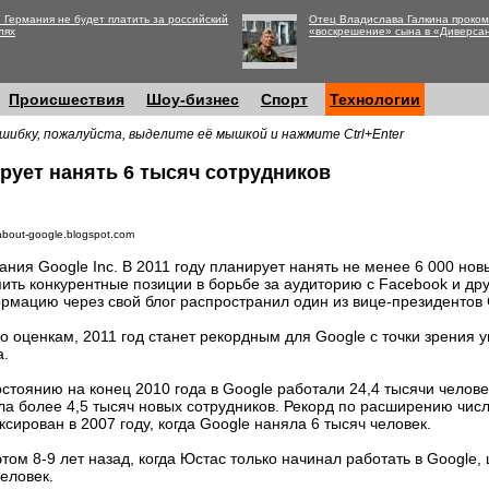
 Германия не будет платить за российский
Отец Владислава Галкина проко
лях
«воскрешение» сына в «Диверса
Происшествия
Шоу-бизнес
Спорт
Технологии
шибку, пожалуйста, выделите её мышкой и нажмите Ctrl+Enter
ирует нанять 6 тысяч сотрудников
about-google.blogspot.com
ания Google Inc. В 2011 году планирует нанять не менее 6 000 нов
пить конкурентные позиции в борьбе за аудиторию с Facebook и др
рмацию через свой блог распространил один из вице-президентов 
го оценкам, 2011 год станет рекордным для Google с точки зрения 
а.
остоянию на конец 2010 года в Google работали 24,4 тысячи челов
ла более 4,5 тысяч новых сотрудников. Рекорд по расширению чис
сирован в 2007 году, когда Google наняла 6 тысяч человек.
этом 8-9 лет назад, когда Юстас только начинал работать в Google
еловек.