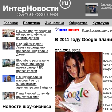
Линднер:
газ в руб
Главное
Политика
Экономика
Общество
Культура
Если Вы заметили о
В Китае предупреждают
об угрозе конфликта
великих держав
В 2011 году Google план
В одной из кофеен
Львова неожиданно
27.1.2011 00:11
появилась Анджелина
Фото: 
Джоли
Bloomberg рассказал о
Комп
содержании нового
укре
пакета санкций ЕС
инфо
против России
По е
В МИД указали на
массовый отток
штат
чиновников из
администрации Байдена
По с
наня
Папа Римский хотел бы
зафик
приехать в Киев
При 
Новости шоу-бизнеса
500 ч